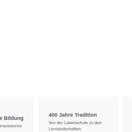
Foto: SchM
Foto: KGA CC BY NC
400 Jahre Tradition
e Bildung
Von der Lateinschule zu den
umanistische
Lernlandschaften