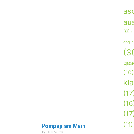
as
aus
(6)
d
engli
(3
ges
(10)
kl
(17
(16
(17
(11)
Pompeji am Main
19. Juli 2026