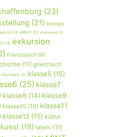
chaffenburg
(23)
stellung
(21)
biologie
eltern
(5)
eutsch
(4)
elternbeirat
(3)
exkursion
sch
(4)
0)
Französisch
(8)
chichte
(11)
griechisch
klasse5
(15)
informatik
(4)
asse6
(25)
klasse7
)
klasse9
klasse8
(14)
)
klasse11
klasse10
(10)
)
klasse12
(15)
kultur
kunst
(18)
latein
(11)