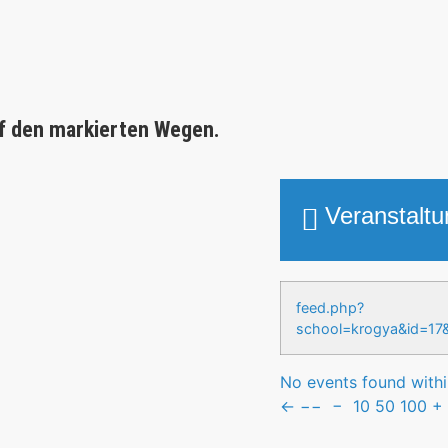
f den markierten Wegen.
Veranstalt
feed.php?
school=krogya&id
No events found within
←
−−
−
10
50
100
+