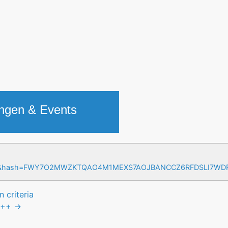
ungen & Events
=17&hash=FWY7O2MWZKTQAO4M1MEXS7AOJBANCCZ6RFDSLI7W
 criteria
++
→