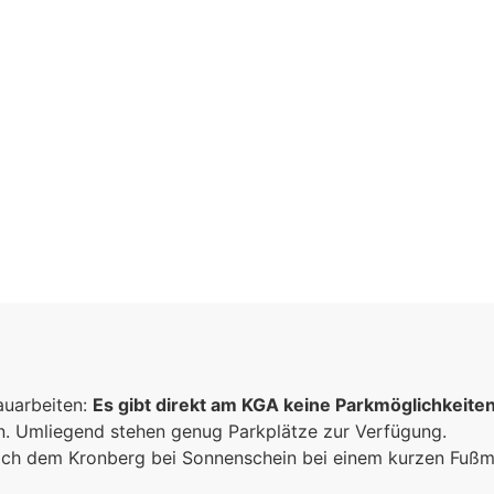
inschaft
auarbeiten:
n
Es gibt direkt am KGA keine Parkmöglichkeite
un. Umliegend stehen genug Parkplätze zur Verfügung.
sammen
 sich dem Kronberg bei Sonnenschein bei einem kurzen Fuß
e