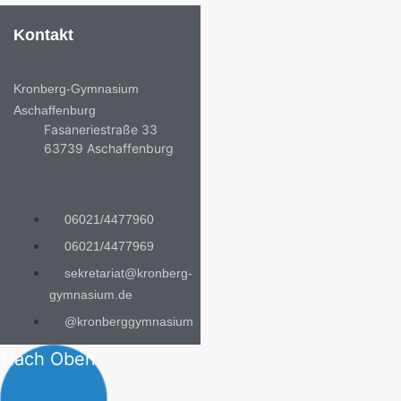
Kontakt
Kronberg-Gymnasium
Aschaffenburg
Fasaneriestraße 33
63739 Aschaffenburg
06021/4477960
06021/4477969
sekretariat@kronberg-
gymnasium.de
@kronberggymnasium
Nach Oben