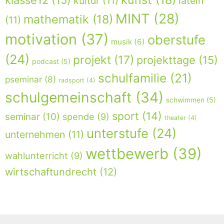
klasse12
(15)
kultur
(11)
latein
MINT
(28)
mathematik
(18)
(11)
motivation
(37)
oberstufe
musik
(6)
(24)
projekt
(17)
projekttage
(15)
podcast
(5)
schulfamilie
(21)
pseminar
(8)
radsport
(4)
schulgemeinschaft
(34)
schwimmen
(5)
sport
(14)
seminar
(10)
spende
(9)
theater
(4)
unterstufe
(24)
unternehmen
(11)
wettbewerb
(39)
wahlunterricht
(9)
wirtschaftundrecht
(12)