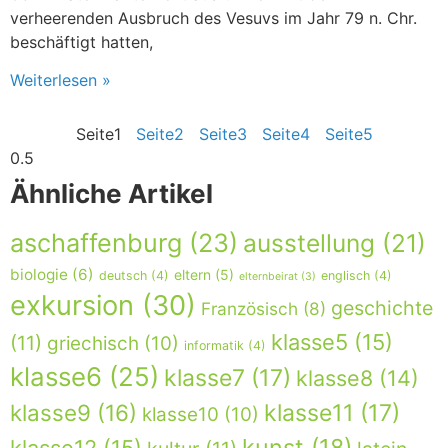
verheerenden Ausbruch des Vesuvs im Jahr 79 n. Chr.
beschäftigt hatten,
Weiterlesen »
Seite
1
Seite
2
Seite
3
Seite
4
Seite
5
Ähnliche Artikel
aschaffenburg
(23)
ausstellung
(21)
biologie
(6)
eltern
(5)
deutsch
(4)
englisch
(4)
elternbeirat
(3)
exkursion
(30)
geschichte
Französisch
(8)
klasse5
(15)
(11)
griechisch
(10)
informatik
(4)
klasse6
(25)
klasse7
(17)
klasse8
(14)
klasse9
(16)
klasse11
(17)
klasse10
(10)
kunst
(18)