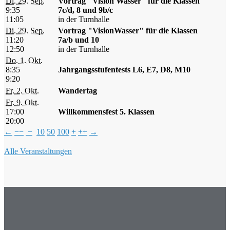
Di. 29. Sep.
Vortrag "Vision Wasser" für die Klassen
9:35
7c/d, 8 und 9b/c
11:05
in der Turnhalle
Di. 29. Sep.
Vortrag "VisionWasser" für die Klassen
11:20
7a/b und 10
12:50
in der Turnhalle
Do. 1. Okt.
8:35
Jahrgangsstufentests L6, E7, D8, M10
9:20
Fr. 2. Okt.
Wandertag
Fr. 9. Okt.
17:00
Willkommensfest 5. Klassen
20:00
←
−−
−
10
50
100
+
++
→
Alle Veranstaltungen