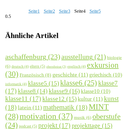
Seite
1
Seite
2
Seite
3
Seite
4
Seite
5
Ähnliche Artikel
aschaffenburg
(23)
ausstellung
(21)
biologie
exkursion
(6)
eltern
(5)
deutsch
(4)
englisch
(4)
elternbeirat
(3)
(30)
geschichte
(11)
griechisch
(10)
Französisch
(8)
klasse6
(25)
klasse7
klasse5
(15)
informatik
(4)
(17)
klasse9
(16)
klasse8
(14)
klasse10
(10)
kunst
klasse11
(17)
klasse12
(15)
kultur
(11)
MINT
(18)
mathematik
(18)
latein
(11)
motivation
(37)
(28)
oberstufe
musik
(6)
(24)
projekt
(17)
projekttage
(15)
podcast
(5)