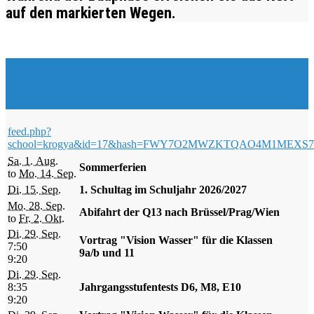
auf den markierten Wegen.
Veranstaltungen & Events
feed.php?
school=krogya&id=17&hash=FWY7O2MWZKTQAO4M1ME
Sa. 1. Aug.
Sommerferien
to
Mo. 14. Sep.
Di. 15. Sep.
1. Schultag im Schuljahr 2026/2027
Mo. 28. Sep.
Abifahrt der Q13 nach Brüssel/Prag/Wien
to
Fr. 2. Okt.
Di. 29. Sep.
Vortrag "Vision Wasser" für die Klassen
7:50
9a/b und 11
9:20
Di. 29. Sep.
8:35
Jahrgangsstufentests D6, M8, E10
9:20