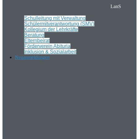
LanS
Schulleitung mit Verwaltung
Schülermitverantwortung (SMV)
Kollegium der Lehrkräfte
Beratung
Elternbeirat
Förderverein Abituria
Inklusion & Sozialarbeit
Neuanmeldungen