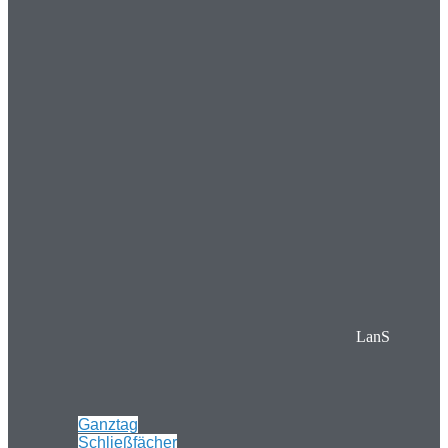
LanS
Ganztag
Schließfächer