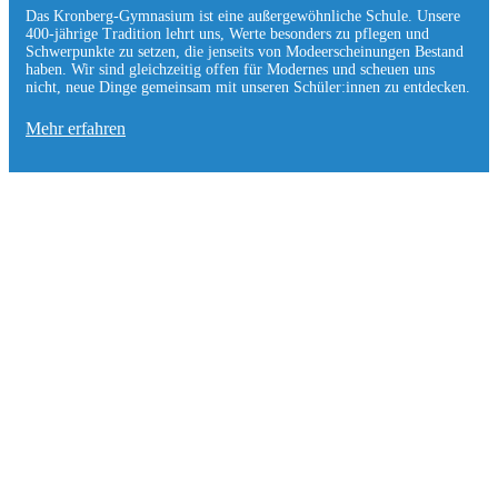
Das Kronberg-Gymnasium ist eine außergewöhnliche Schule. Unsere
400-jährige Tradition lehrt uns, Werte besonders zu pflegen und
Schwerpunkte zu setzen, die jen­seits von Modeerscheinungen Be­stand
haben. Wir sind gleichzeitig offen für Modernes und scheuen uns
nicht, neue Dinge gemeinsam mit unseren Schüler:innen zu entde­cken.
Mehr erfahren