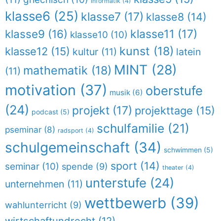
informatik
(4)
klasse6
(25)
klasse7
(17)
klasse8
(14)
klasse9
(16)
klasse11
(17)
klasse10
(10)
kunst
(18)
klasse12
(15)
kultur
(11)
latein
MINT
(28)
mathematik
(18)
(11)
motivation
(37)
oberstufe
musik
(6)
(24)
projekt
(17)
projekttage
(15)
podcast
(5)
schulfamilie
(21)
pseminar
(8)
radsport
(4)
schulgemeinschaft
(34)
schwimmen
(5)
sport
(14)
seminar
(10)
spende
(9)
theater
(4)
unterstufe
(24)
unternehmen
(11)
wettbewerb
(39)
wahlunterricht
(9)
wirtschaftundrecht
(12)