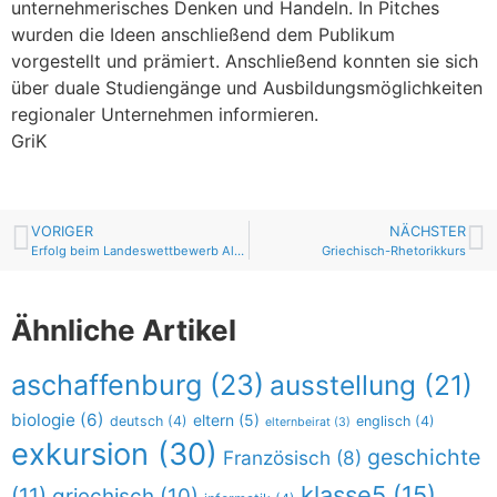
unternehmerisches Denken und Handeln. In Pitches
wurden die Ideen anschließend dem Publikum
vorgestellt und prämiert. Anschließend konnten sie sich
über duale Studiengänge und Ausbildungsmöglichkeiten
regionaler Unternehmen informieren.
GriK
VORIGER
NÄCHSTER
Erfolg beim Landeswettbewerb Alte Sprachen
Griechisch-Rhetorikkurs
Ähnliche Artikel
aschaffenburg
(23)
ausstellung
(21)
biologie
(6)
eltern
(5)
deutsch
(4)
englisch
(4)
elternbeirat
(3)
exkursion
(30)
geschichte
Französisch
(8)
klasse5
(15)
(11)
griechisch
(10)