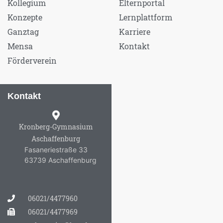
Kollegium
Elternportal
Konzepte
Lernplattform
Ganztag
Karriere
Mensa
Kontakt
Förderverein
Kontakt
Kronberg-Gymnasium
Aschaffenburg
Fasaneriestraße 33
63739 Aschaffenburg
06021/4477960
06021/4477969