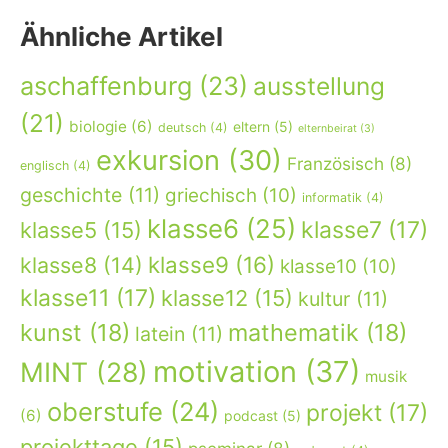
Ähnliche Artikel
aschaffenburg
(23)
ausstellung
(21)
biologie
(6)
eltern
(5)
deutsch
(4)
elternbeirat
(3)
exkursion
(30)
Französisch
(8)
englisch
(4)
geschichte
(11)
griechisch
(10)
informatik
(4)
klasse6
(25)
klasse7
(17)
klasse5
(15)
klasse9
(16)
klasse8
(14)
klasse10
(10)
klasse11
(17)
klasse12
(15)
kultur
(11)
kunst
(18)
mathematik
(18)
latein
(11)
motivation
(37)
MINT
(28)
musik
oberstufe
(24)
projekt
(17)
(6)
podcast
(5)
projekttage
(15)