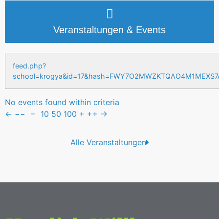
Veranstaltungen & Events
feed.php?
school=krogya&id=17&hash=FWY7O2MWZKTQAO4M1MEXS
No events found within criteria
←
−−
−
10
50
100
+
++
→
Alle Veranstaltungen