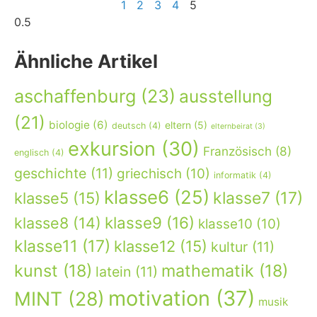
1
2
3
4
5
Ähnliche Artikel
aschaffenburg
(23)
ausstellung
(21)
biologie
(6)
eltern
(5)
deutsch
(4)
elternbeirat
(3)
exkursion
(30)
Französisch
(8)
englisch
(4)
geschichte
(11)
griechisch
(10)
informatik
(4)
klasse6
(25)
klasse7
(17)
klasse5
(15)
klasse9
(16)
klasse8
(14)
klasse10
(10)
klasse11
(17)
klasse12
(15)
kultur
(11)
kunst
(18)
mathematik
(18)
latein
(11)
motivation
(37)
MINT
(28)
musik