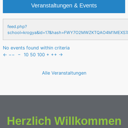
Veranstaltungen & Events
feed.php?
school=krogya&id=17&hash=FWY7O2MWZKTQAO4M1MEXS
No events found within criteria
←
−−
−
10
50
100
+
++
→
Alle Veranstaltungen
Herzlich Willkommen