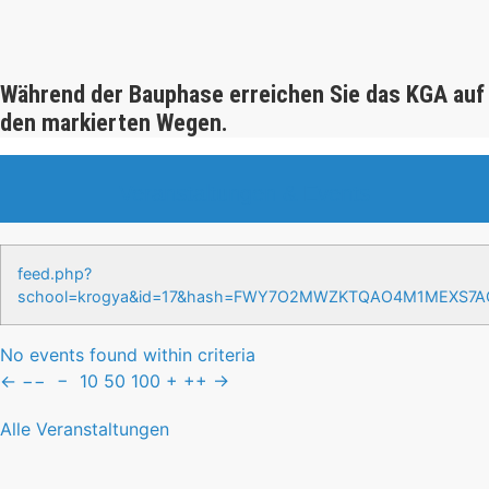
Während der Bauphase erreichen Sie das KGA auf
den markierten Wegen.
Veranstaltungen & Events
feed.php?
school=krogya&id=17&hash=FWY7O2MWZKTQAO4M1MEXS7
No events found within criteria
←
−−
−
10
50
100
+
++
→
Alle Veranstaltungen