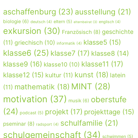
aschaffenburg
(23)
ausstellung
(21)
biologie
(6)
eltern
(5)
deutsch
(4)
englisch
(4)
elternbeirat
(3)
exkursion
(30)
geschichte
Französisch
(8)
klasse5
(15)
(11)
griechisch
(10)
informatik
(4)
klasse6
(25)
klasse7
(17)
klasse8
(14)
klasse9
(16)
klasse11
(17)
klasse10
(10)
kunst
(18)
klasse12
(15)
kultur
(11)
latein
MINT
(28)
mathematik
(18)
(11)
motivation
(37)
oberstufe
musik
(6)
(24)
projekt
(17)
projekttage
(15)
podcast
(5)
schulfamilie
(21)
pseminar
(8)
radsport
(4)
schulgemeinschaft
(34)
schwimmen
(5)