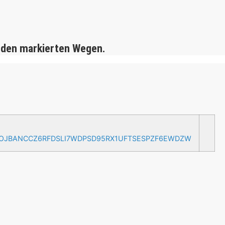
 den markierten Wegen.
AOJBANCCZ6RFDSLI7WDPSD95RX1UFTSESPZF6EWDZW