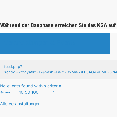
Während der Bauphase erreichen Sie das KGA auf
Veranstaltungen & Events
feed.php?
school=krogya&id=17&hash=FWY7O2MWZKTQAO4M1MEXS7
No events found within criteria
←
−−
−
10
50
100
+
++
→
Alle Veranstaltungen