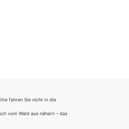
Foto: KGA CC BY NC
Bitte fahren Sie nicht in die
rsch vom Wald aus nähern – das