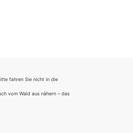
Foto: KGA CC BY NC
Bitte fahren Sie nicht in die
rsch vom Wald aus nähern – das