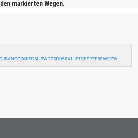
 den markierten Wegen.
AOJBANCCZ6RFDSLI7WDPSD95RX1UFTSESPZF6EWDZW