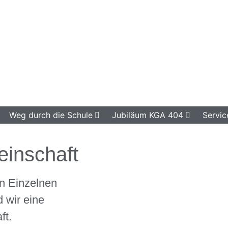
Weg durch die Schule
Jubiläum KGA 404
Servic
inschaft
n Einzelnen
 wir eine
ft.