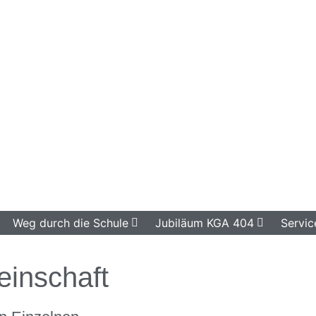
Weg durch die Schule
Jubiläum KGA 404
Servic
inschaft