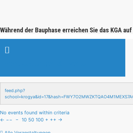
Während der Bauphase erreichen Sie das KGA auf
Veranstaltungen & Events
feed.php?
school=krogya&id=17&hash=FWY7O2MWZKTQAO4M1MEXS7
No events found within criteria
←
−−
−
10
50
100
+
++
→
Alle Veranstaltungen