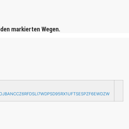
 den markierten Wegen.
AOJBANCCZ6RFDSLI7WDPSD95RX1UFTSESPZF6EWDZW