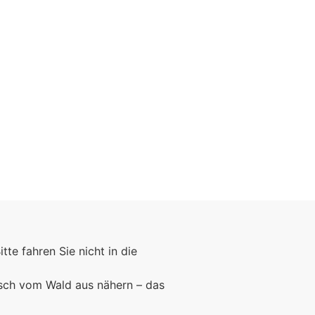
Foto: KGA CC BY NC
Bitte fahren Sie nicht in die
rsch vom Wald aus nähern – das