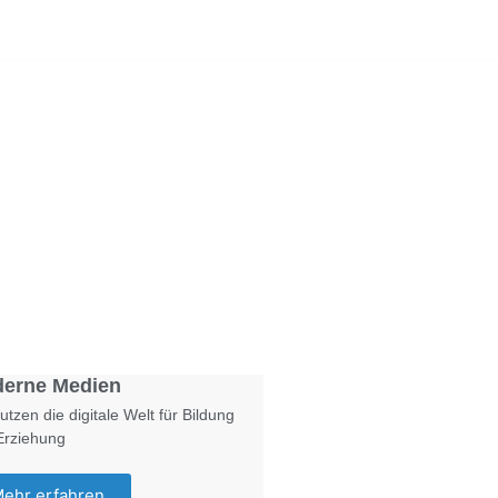
Foto: KGA CC BY NC
erne Medien
utzen die digitale Welt für Bildung
Erziehung
ehr erfahren