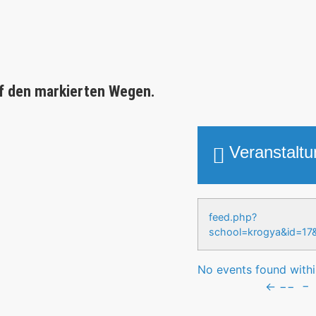
f den markierten Wegen.
Veranstalt
feed.php?
school=krogya&id
No events found within
←
−−
−