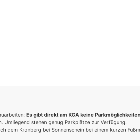
inschaft
auarbeiten:
n
Es gibt direkt am KGA keine Parkmöglichkeite
un. Umliegend stehen genug Parkplätze zur Verfügung.
sammen
 sich dem Kronberg bei Sonnenschein bei einem kurzen Fuß
e