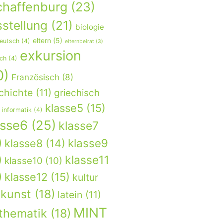
chaffenburg
(23)
stellung
(21)
biologie
eltern
(5)
eutsch
(4)
elternbeirat
(3)
exkursion
sch
(4)
0)
Französisch
(8)
chichte
(11)
griechisch
klasse5
(15)
informatik
(4)
asse6
(25)
klasse7
)
klasse9
klasse8
(14)
)
klasse11
klasse10
(10)
)
klasse12
(15)
kultur
kunst
(18)
latein
(11)
MINT
thematik
(18)