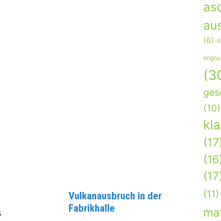
as
aus
(6)
d
engli
(3
ges
(10)
kl
(17
(16
(17
(11)
Vulkanausbruch in der
Fabrikhalle
ma
5