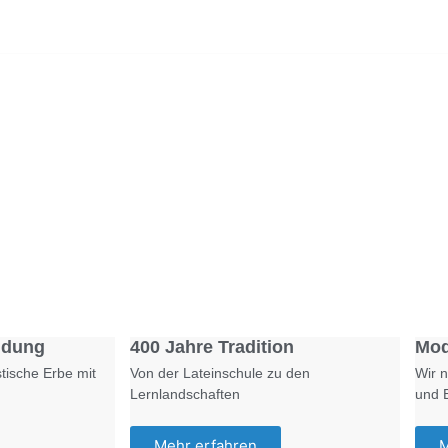
Foto: SchM
Foto: KGA CC BY NC
ldung
400 Jahre Tradition
Mod
tische Erbe mit
Von der Lateinschule zu den
Wir n
Lernlandschaften
und 
Mehr erfahren
M