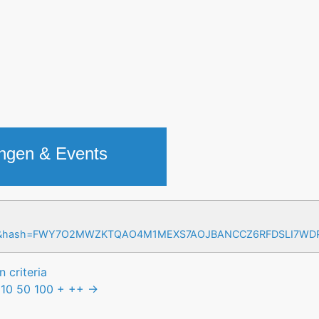
ungen & Events
=17&hash=FWY7O2MWZKTQAO4M1MEXS7AOJBANCCZ6RFDSLI7W
 criteria
10
50
100
+
++
→