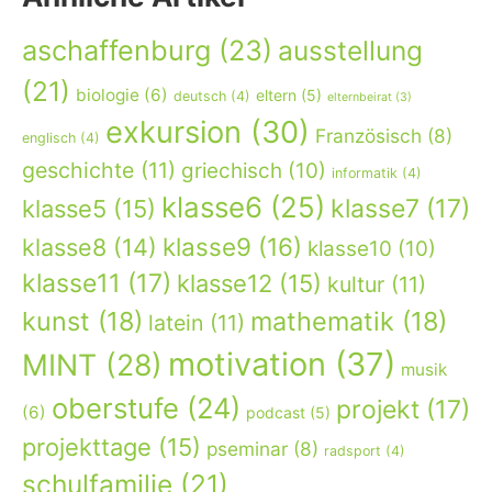
aschaffenburg
(23)
ausstellung
(21)
biologie
(6)
eltern
(5)
deutsch
(4)
elternbeirat
(3)
exkursion
(30)
Französisch
(8)
englisch
(4)
geschichte
(11)
griechisch
(10)
informatik
(4)
klasse6
(25)
klasse7
(17)
klasse5
(15)
klasse9
(16)
klasse8
(14)
klasse10
(10)
klasse11
(17)
klasse12
(15)
kultur
(11)
kunst
(18)
mathematik
(18)
latein
(11)
motivation
(37)
MINT
(28)
musik
oberstufe
(24)
projekt
(17)
(6)
podcast
(5)
projekttage
(15)
pseminar
(8)
radsport
(4)
schulfamilie
(21)