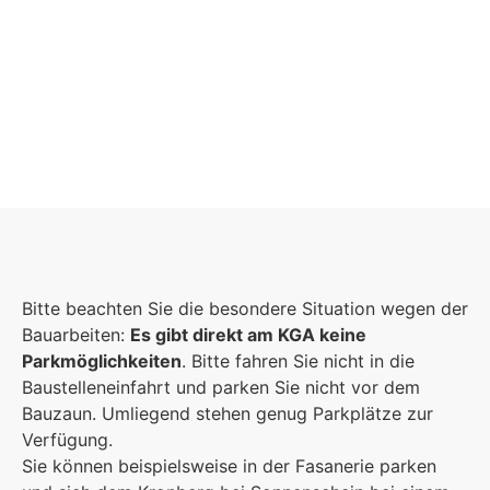
Schulgemeinschaft
Es kommt auf jeden Einzelnen an, zusammen sind 
Bitte beachten Sie die besondere Situation wegen der
eine starke Gemeinschaft.
Bauarbeiten:
Es gibt direkt am KGA keine
Parkmöglichkeiten
Mehr erfahren
. Bitte fahren Sie nicht in die
Baustelleneinfahrt und parken Sie nicht vor dem
Bauzaun. Umliegend stehen genug Parkplätze zur
Foto: KGA CC
Verfügung.
Sie können beispielsweise in der Fasanerie parken