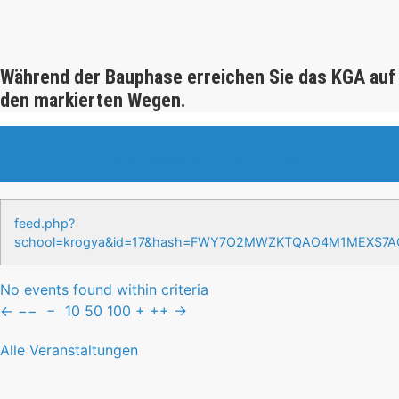
Während der Bauphase erreichen Sie das KGA auf
den markierten Wegen.
Veranstaltungen & Events
feed.php?
school=krogya&id=17&hash=FWY7O2MWZKTQAO4M1MEXS7
No events found within criteria
←
−−
−
10
50
100
+
++
→
Alle Veranstaltungen