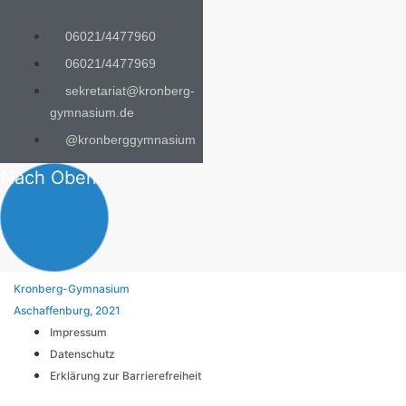
06021/4477960
06021/4477969
sekretariat@kronberg-
gymnasium.de
@kronberggymnasium
Nach Oben
Kronberg-Gymnasium
Aschaffenburg, 2021
Impressum
Datenschutz
Erklärung zur Barrierefreiheit