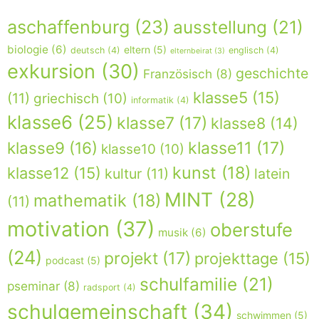
aschaffenburg
(23)
ausstellung
(21)
biologie
(6)
eltern
(5)
deutsch
(4)
englisch
(4)
elternbeirat
(3)
exkursion
(30)
geschichte
Französisch
(8)
klasse5
(15)
(11)
griechisch
(10)
informatik
(4)
klasse6
(25)
klasse7
(17)
klasse8
(14)
klasse9
(16)
klasse11
(17)
klasse10
(10)
kunst
(18)
klasse12
(15)
kultur
(11)
latein
MINT
(28)
mathematik
(18)
(11)
motivation
(37)
oberstufe
musik
(6)
(24)
projekt
(17)
projekttage
(15)
podcast
(5)
schulfamilie
(21)
pseminar
(8)
radsport
(4)
schulgemeinschaft
(34)
schwimmen
(5)