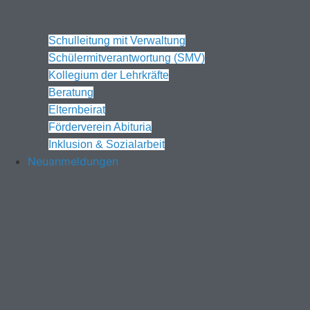
Schulleitung mit Verwaltung
Schülermitverantwortung (SMV)
Kollegium der Lehrkräfte
Beratung
Elternbeirat
Förderverein Abituria
Inklusion & Sozialarbeit
Neuanmeldungen