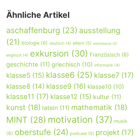
Ähnliche Artikel
aschaffenburg
(23)
ausstellung
(21)
biologie
(6)
eltern
(5)
deutsch
(4)
elternbeirat
(3)
exkursion
(30)
Französisch
(8)
englisch
(4)
geschichte
(11)
griechisch
(10)
informatik
(4)
klasse6
(25)
klasse7
(17)
klasse5
(15)
klasse9
(16)
klasse8
(14)
klasse10
(10)
klasse11
(17)
klasse12
(15)
kultur
(11)
kunst
(18)
mathematik
(18)
latein
(11)
motivation
(37)
MINT
(28)
musik
oberstufe
(24)
projekt
(17)
(6)
podcast
(5)