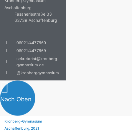
Kronberg-Gymnasium
Aschaffenburg
Fasaneriestraße 33
63739 Aschaffenburg
06021/4477960
06021/4477969
sekretariat@kronberg-
gymnasium.de
@kronberggymnasium
Nach Oben
Kronberg-Gymnasium
Aschaffenburg, 2021