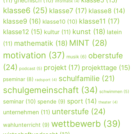
klasse5
(15)
(11)
griechisch
(10)
informatik
(4)
klasse6
(25)
klasse7
(17)
klasse8
(14)
klasse9
(16)
klasse11
(17)
klasse10
(10)
kunst
(18)
klasse12
(15)
kultur
(11)
latein
MINT
(28)
mathematik
(18)
(11)
motivation
(37)
oberstufe
musik
(6)
(24)
projekt
(17)
projekttage
(15)
podcast
(5)
schulfamilie
(21)
pseminar
(8)
radsport
(4)
schulgemeinschaft
(34)
schwimmen
(5)
sport
(14)
seminar
(10)
spende
(9)
theater
(4)
unterstufe
(24)
unternehmen
(11)
wettbewerb
(39)
wahlunterricht
(9)