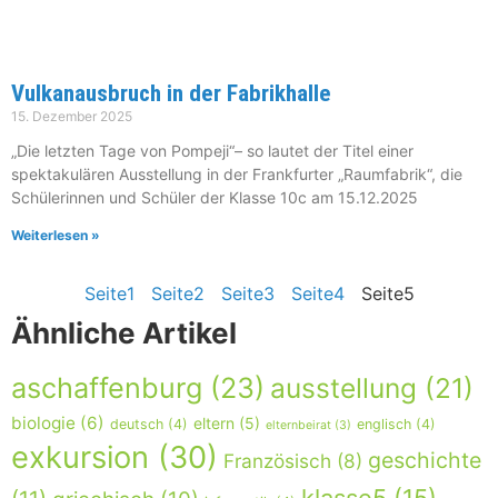
Vulkanausbruch in der Fabrikhalle
15. Dezember 2025
„Die letzten Tage von Pompeji“– so lautet der Titel einer
spektakulären Ausstellung in der Frankfurter „Raumfabrik“, die
Schülerinnen und Schüler der Klasse 10c am 15.12.2025
Weiterlesen »
Seite
1
Seite
2
Seite
3
Seite
4
Seite
5
Ähnliche Artikel
aschaffenburg
(23)
ausstellung
(21)
biologie
(6)
eltern
(5)
deutsch
(4)
englisch
(4)
elternbeirat
(3)
exkursion
(30)
geschichte
Französisch
(8)