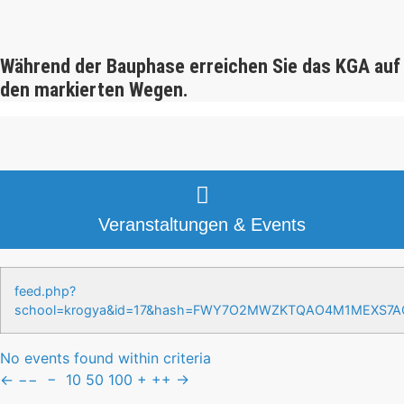
Während der Bauphase erreichen Sie das KGA auf
den markierten Wegen.
Veranstaltungen & Events
feed.php?
school=krogya&id=17&hash=FWY7O2MWZKTQAO4M1MEXS7
No events found within criteria
←
−−
−
10
50
100
+
++
→