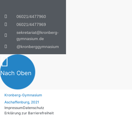
06021/4477960
06021/4477969
sekretariat@kronberg-
gymnasium.de
@kronberggymnasium
Nach Oben
Kronberg-Gymnasium
Aschaffenburg, 2021
Impressum
Datenschutz
Erklärung zur Barrierefreiheit