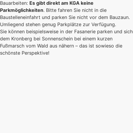
Es kommt auf jeden Einzelnen an, zusammen
Bauarbeiten:
Es gibt direkt am KGA keine
sind wir eine starke Gemeinschaft.
Parkmöglichkeiten
. Bitte fahren Sie nicht in die
Baustelleneinfahrt und parken Sie nicht vor dem Bauzaun.
Mehr erfahren
Umliegend stehen genug Parkplätze zur Verfügung.
Foto: KGA CC BY NC
Sie können beispielsweise in der Fasanerie parken und sich
dem Kronberg bei Sonnenschein bei einem kurzen
Fußmarsch vom Wald aus nähern – das ist sowieso die
schönste Perspektive!