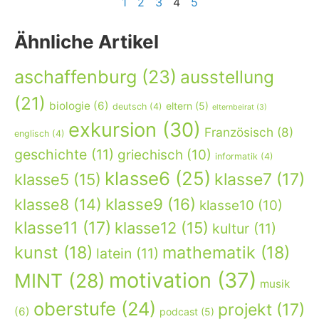
1
2
3
4
5
Ähnliche Artikel
aschaffenburg
(23)
ausstellung
(21)
biologie
(6)
eltern
(5)
deutsch
(4)
elternbeirat
(3)
exkursion
(30)
Französisch
(8)
englisch
(4)
geschichte
(11)
griechisch
(10)
informatik
(4)
klasse6
(25)
klasse7
(17)
klasse5
(15)
klasse9
(16)
klasse8
(14)
klasse10
(10)
klasse11
(17)
klasse12
(15)
kultur
(11)
kunst
(18)
mathematik
(18)
latein
(11)
motivation
(37)
MINT
(28)
musik
oberstufe
(24)
projekt
(17)
(6)
podcast
(5)