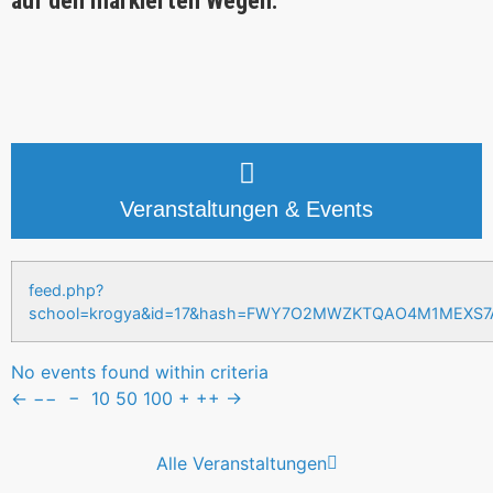
auf den markierten Wegen.
Veranstaltungen & Events
feed.php?
school=krogya&id=17&hash=FWY7O2MWZKTQAO4M1MEXS
No events found within criteria
←
−−
−
10
50
100
+
++
→
Alle Veranstaltungen