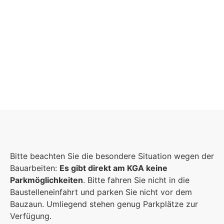
Schulgemeinschaft
Es kommt auf jeden Einzelnen an, zusammen
Bitte beachten Sie die besondere Situation wegen der
sind wir eine starke Gemeinschaft.
Bauarbeiten:
Es gibt direkt am KGA keine
Parkmöglichkeiten
. Bitte fahren Sie nicht in die
Mehr erfahren
Baustelleneinfahrt und parken Sie nicht vor dem
Bauzaun. Umliegend stehen genug Parkplätze zur
Foto: KGA CC BY NC
Verfügung.