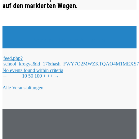
auf den markierten Wegen.
Veranstaltungen & Events
feed.php?
school=krogya&id=17&hash=FWY7O2MWZKTQAO4M1ME
No events found within criteria
←
−−
−
10
50
100
+
++
→
Alle Veranstaltungen