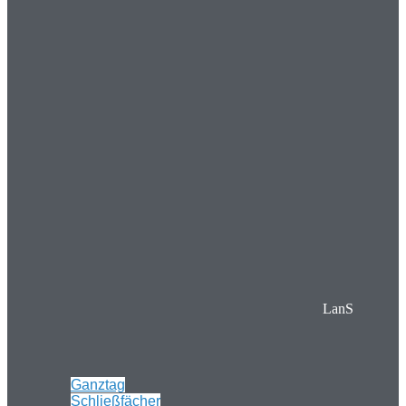
LanS
Ganztag
Schließfächer