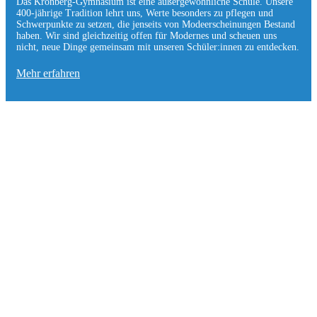
Das Kronberg-Gymnasium ist eine außergewöhnliche Schule. Unsere
400-jährige Tradition lehrt uns, Werte besonders zu pflegen und
Schwerpunkte zu setzen, die jen­seits von Modeerscheinungen Be­stand
haben. Wir sind gleichzeitig offen für Modernes und scheuen uns
nicht, neue Dinge gemeinsam mit unseren Schüler:innen zu entde­cken.
Mehr erfahren