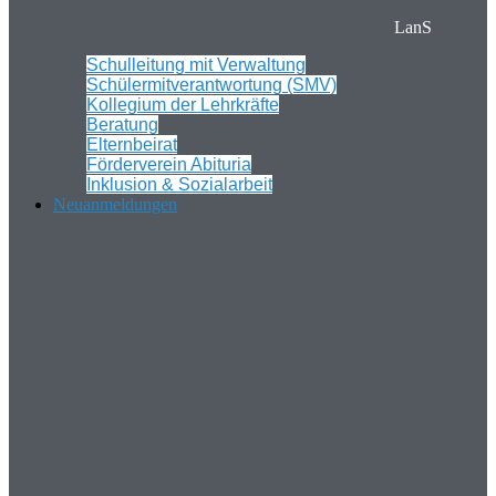
LanS
Schulleitung mit Verwaltung
Schülermitverantwortung (SMV)
Kollegium der Lehrkräfte
Beratung
Elternbeirat
Förderverein Abituria
Inklusion & Sozialarbeit
Neuanmeldungen