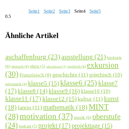
Seite
1
Seite
2
Seite
3
Seite
4
Seite
5
Ähnliche Artikel
aschaffenburg
(23)
ausstellung
(21)
biologie
exkursion
(6)
eltern
(5)
deutsch
(4)
englisch
(4)
elternbeirat
(3)
(30)
geschichte
(11)
griechisch
(10)
Französisch
(8)
klasse6
(25)
klasse7
klasse5
(15)
informatik
(4)
(17)
klasse9
(16)
klasse8
(14)
klasse10
(10)
kunst
klasse11
(17)
klasse12
(15)
kultur
(11)
MINT
(18)
mathematik
(18)
latein
(11)
motivation
(37)
(28)
oberstufe
musik
(6)
(24)
projekt
(17)
projekttage
(15)
podcast
(5)