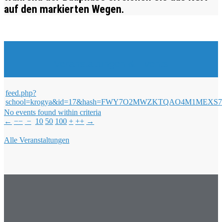
auf den markierten Wegen.
Veranstaltungen & Events
feed.php?
school=krogya&id=17&hash=FWY7O2MWZKTQAO4M1ME
No events found within criteria
←
−−
−
10
50
100
+
++
→
Alle Veranstaltungen