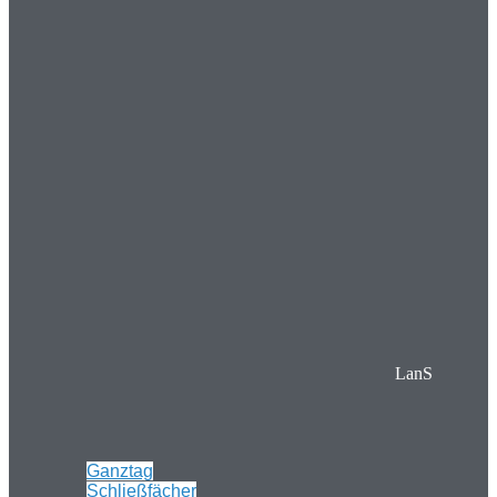
LanS
Ganztag
Schließfächer