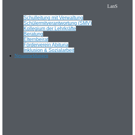
LanS
Schulleitung mit Verwaltung
Schülermitverantwortung (SMV)
Kollegium der Lehrkräfte
Beratung
Elternbeirat
Förderverein Abituria
Inklusion & Sozialarbeit
Neuanmeldungen