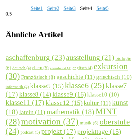
Seite
1
Seite
2
Seite
3
Seite
4
Seite
5
Ähnliche Artikel
aschaffenburg
(23)
ausstellung
(21)
biologie
exkursion
(6)
eltern
(5)
deutsch
(4)
englisch
(4)
elternbeirat
(3)
(30)
geschichte
(11)
griechisch
(10)
Französisch
(8)
klasse6
(25)
klasse7
klasse5
(15)
informatik
(4)
(17)
klasse9
(16)
klasse8
(14)
klasse10
(10)
kunst
klasse11
(17)
klasse12
(15)
kultur
(11)
MINT
(18)
mathematik
(18)
latein
(11)
motivation
(37)
(28)
oberstufe
musik
(6)
(24)
projekt
(17)
projekttage
(15)
podcast
(5)