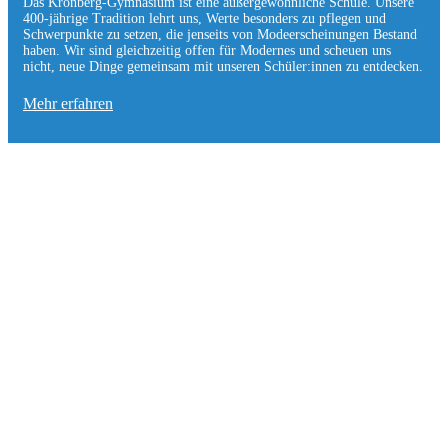
Das Kronberg-Gymnasium ist eine außergewöhnliche Schule. Unsere
400-jährige Tradition lehrt uns, Werte besonders zu pflegen und
Schwerpunkte zu setzen, die jen­seits von Modeerscheinungen Be­stand
haben. Wir sind gleichzeitig offen für Modernes und scheuen uns
nicht, neue Dinge gemeinsam mit unseren Schüler:innen zu entde­cken.
Mehr erfahren