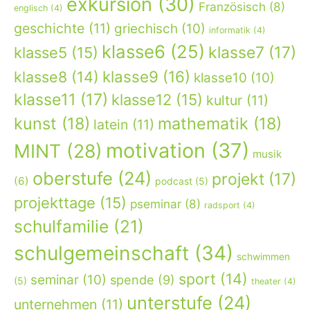
exkursion
(30)
Französisch
(8)
englisch
(4)
geschichte
(11)
griechisch
(10)
informatik
(4)
klasse6
(25)
klasse7
(17)
klasse5
(15)
klasse9
(16)
klasse8
(14)
klasse10
(10)
klasse11
(17)
klasse12
(15)
kultur
(11)
kunst
(18)
mathematik
(18)
latein
(11)
motivation
(37)
MINT
(28)
musik
oberstufe
(24)
projekt
(17)
(6)
podcast
(5)
projekttage
(15)
pseminar
(8)
radsport
(4)
schulfamilie
(21)
schulgemeinschaft
(34)
schwimmen
sport
(14)
seminar
(10)
spende
(9)
(5)
theater
(4)
unterstufe
(24)
unternehmen
(11)