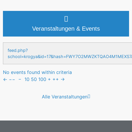
Veranstaltungen & Events
feed.php?
school=krogya&id=17&hash=FWY7O2MWZKTQAO4M1MEXS
No events found within criteria
←
−−
−
10
50
100
+
++
→
Alle Veranstaltungen