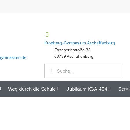
Kronberg-Gymnasium Aschaffenburg
Fasaneriestraße 33
63739 Aschaffenburg
-gymnasium.de
Weg durch die Schule
Jubiläum KGA 404
Servi