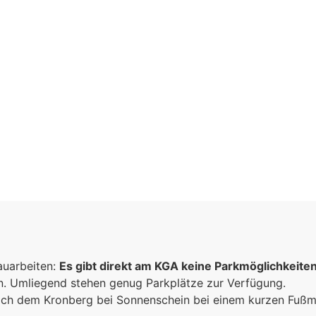
inschaft
auarbeiten:
n
Es gibt direkt am KGA keine Parkmöglichkeite
un. Umliegend stehen genug Parkplätze zur Verfügung.
sammen
 sich dem Kronberg bei Sonnenschein bei einem kurzen Fuß
e