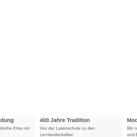
Foto: SchM
Foto: KGA CC BY NC
ldung
400 Jahre Tradition
Mod
tische Erbe mit
Von der Lateinschule zu den
Wir n
Lernlandschaften
und 