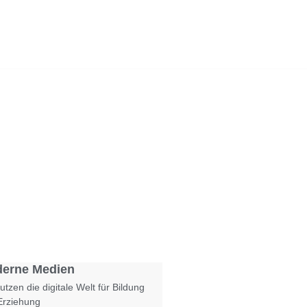
Foto: KGA CC BY NC
erne Medien
utzen die digitale Welt für Bildung
Erziehung