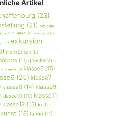
nliche Artikel
chaffenburg
(23)
stellung
(21)
biologie
eltern
(5)
eutsch
(4)
elternbeirat
(3)
exkursion
sch
(4)
0)
Französisch
(8)
chichte
(11)
griechisch
klasse5
(15)
informatik
(4)
asse6
(25)
klasse7
)
klasse9
klasse8
(14)
)
klasse11
klasse10
(10)
)
klasse12
(15)
kultur
kunst
(18)
latein
(11)