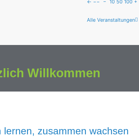
←
−−
−
10
50
100
+
Alle Veranstaltungen
zlich Willkommen
 lernen, zusammen wachsen