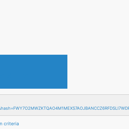
en & Events
=17&hash=FWY7O2MWZKTQAO4M1MEXS7AOJBANCCZ6RFDSLI7W
 criteria