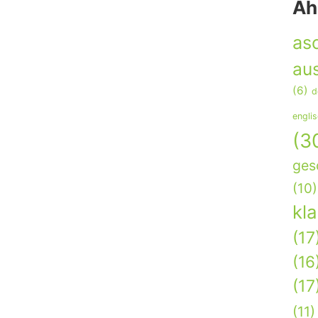
Äh
as
aus
(6)
d
engli
(3
ges
(10)
kl
(17
(16
(17
(11)