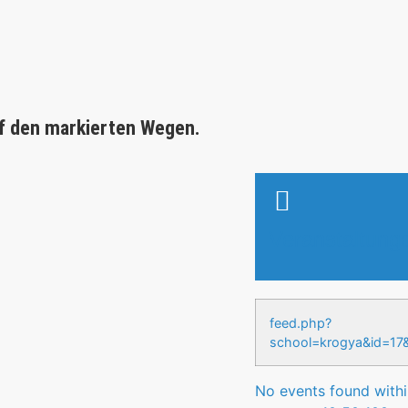
f den markierten Wegen.
Veranstaltung
feed.php?
school=krogya&id
No events found within