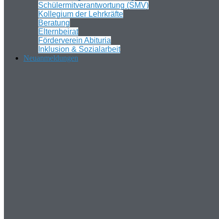
Schülermitverantwortung (SMV)
Kollegium der Lehrkräfte
Beratung
Elternbeirat
Förderverein Abituria
Inklusion & Sozialarbeit
Neuanmeldungen