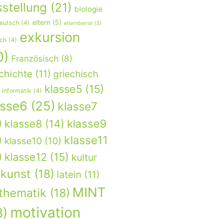
stellung
(21)
biologie
eltern
(5)
eutsch
(4)
elternbeirat
(3)
exkursion
sch
(4)
0)
Französisch
(8)
chichte
(11)
griechisch
klasse5
(15)
informatik
(4)
asse6
(25)
klasse7
)
klasse9
klasse8
(14)
)
klasse11
klasse10
(10)
)
klasse12
(15)
kultur
kunst
(18)
latein
(11)
MINT
thematik
(18)
motivation
8)