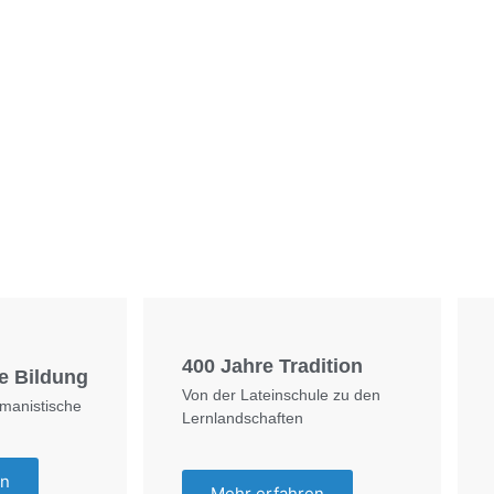
Foto: SchM
Foto: KGA CC BY NC
400 Jahre Tradition
e Bildung
Von der Lateinschule zu den
umanistische
Lernlandschaften
en
Mehr erfahren