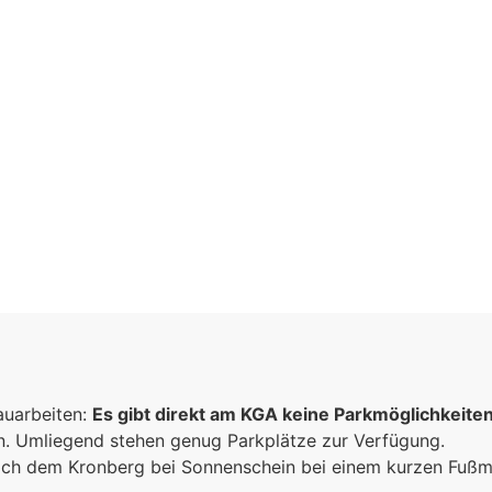
aft
n
auarbeiten:
Es gibt direkt am KGA keine Parkmöglichkeite
sammen
un. Umliegend stehen genug Parkplätze zur Verfügung.
e
 sich dem Kronberg bei Sonnenschein bei einem kurzen Fuß