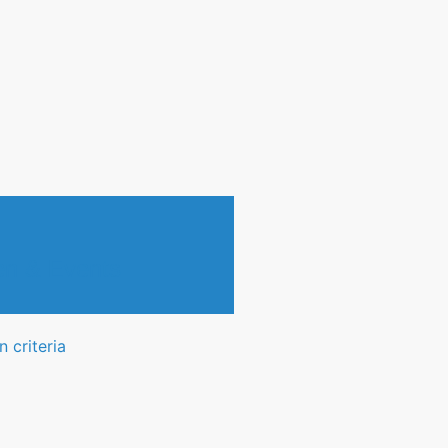
en & Events
 criteria