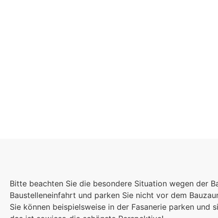
Schulgemeinsch
Es kommt auf jede
Bitte beachten Sie die besondere Situation wegen der B
Einzelnen an, zu
Baustelleneinfahrt und parken Sie nicht vor dem Bauza
sind wir eine stark
Sie können beispielsweise in der Fasanerie parken und