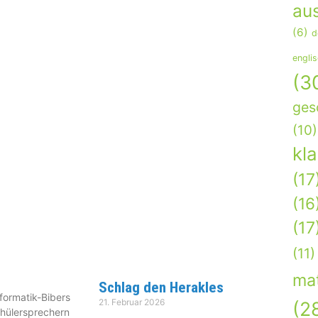
aus
(6)
d
engli
(3
ges
(10)
kl
(17
(16
(17
(11)
ma
Schlag den Herakles
nformatik-Bibers
21. Februar 2026
(2
hülersprechern