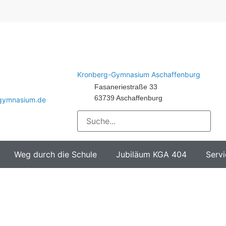
Kronberg-Gymnasium Aschaffenburg
Fasaneriestraße 33
63739 Aschaffenburg
-gymnasium.de
Weg durch die Schule
Jubiläum KGA 404
Servi