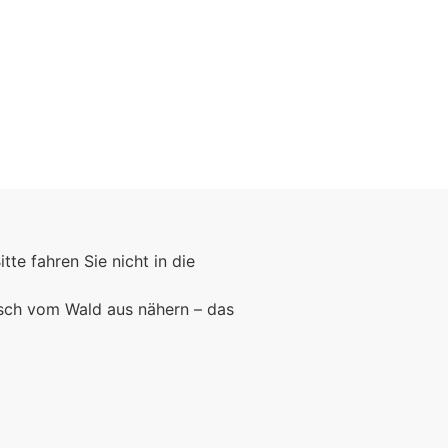
Foto: Fotostudio Rickert
Foto: KGA CC BY NC
Foto: PreC
Bitte fahren Sie nicht in die
rsch vom Wald aus nähern – das