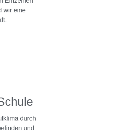
n Einzelnen
 wir eine
ft.
Schule
lklima durch
efinden und