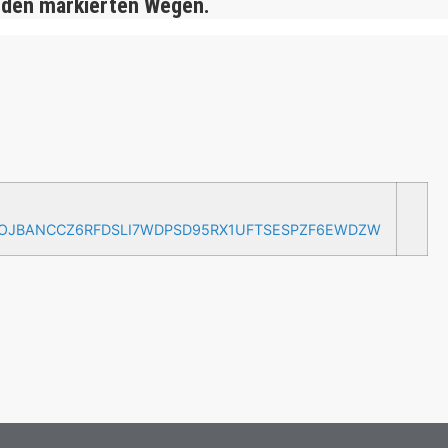
 den markierten Wegen.
AOJBANCCZ6RFDSLI7WDPSD95RX1UFTSESPZF6EWDZW