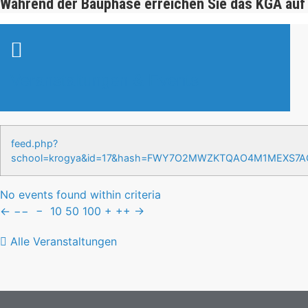
Während der Bauphase erreichen Sie das KGA auf
Veranstaltungen & Events
feed.php?
school=krogya&id=17&hash=FWY7O2MWZKTQAO4M1MEXS7
No events found within criteria
←
−−
−
10
50
100
+
++
→
Alle Veranstaltungen