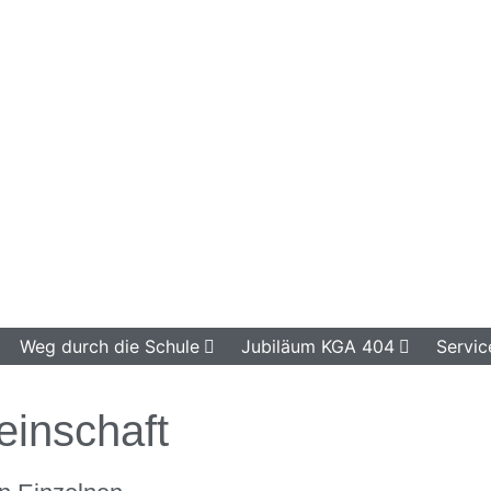
Weg durch die Schule
Jubiläum KGA 404
Servic
inschaft