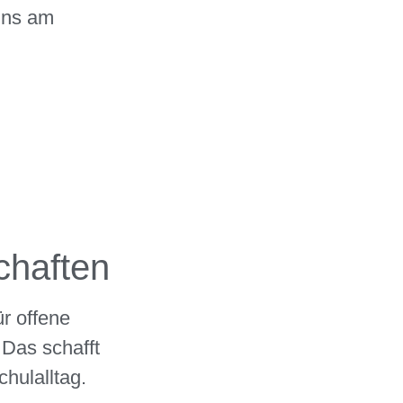
uns am
chaften
r offene
 Das schafft
hulalltag.