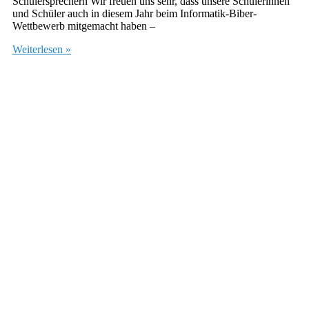
Schülersprechern Wir freuen uns sehr, dass unsere Schülerinnen
und Schüler auch in diesem Jahr beim Informatik-Biber-
Wettbewerb mitgemacht haben –
Weiterlesen »