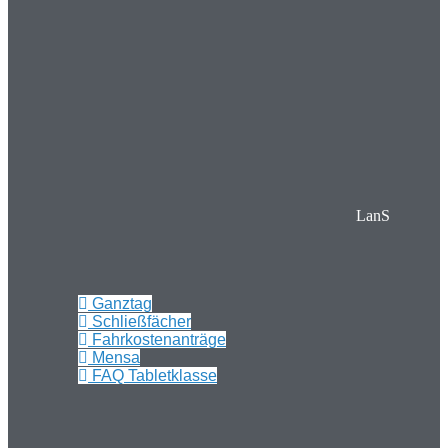
LanS
Ganztag
Schließfächer
Fahrkostenanträge
Mensa
FAQ Tabletklasse