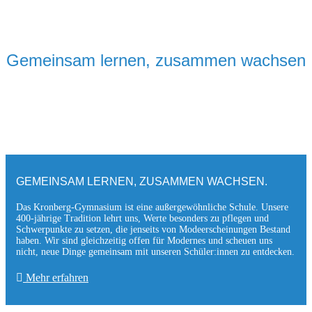
Gemeinsam lernen, zusammen wachsen
GEMEINSAM LERNEN, ZUSAMMEN WACHSEN.
Das Kronberg-Gymnasium ist eine außergewöhnliche Schule. Unsere
400-jährige Tradition lehrt uns, Werte besonders zu pflegen und
Schwerpunkte zu setzen, die jen­seits von Modeerscheinungen Be­stand
haben. Wir sind gleichzeitig offen für Modernes und scheuen uns
nicht, neue Dinge gemeinsam mit unseren Schüler:innen zu entde­cken.
Mehr erfahren