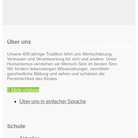
Über uns
Foto: Fotostudio Rickert
Foto: KGA CC BY NC
Foto: PreC
Unsere 400-jährige Tradition lehrt uns Wertschätzung,
Vertrauen und Verantwortung für sich und andere. Unter
Humanismus verstehen wir Mensch-Sein im besten Sinn.
Wir fördern lebenslangen Wissenshunger, vermitteln
ganzheitliche Bildung und sehen und schätzen die
Persönlichkeit des Kindes.
Mehr erfahren
Über uns in einfacher Sprache
Schule