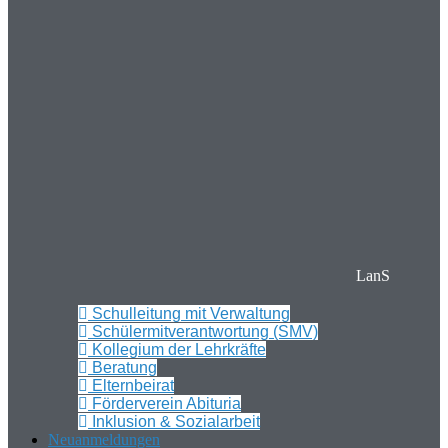
LanS
Schulleitung mit Verwaltung
Schülermitverantwortung (SMV)
Kollegium der Lehrkräfte
Beratung
Elternbeirat
Förderverein Abituria
Inklusion & Sozialarbeit
Neuanmeldungen