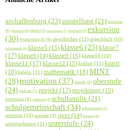
aschaffenburg
(23)
ausstellung
(21)
biologie
exkursion
(6)
eltern
(5)
deutsch
(4)
englisch
(4)
elternbeirat
(3)
(30)
geschichte
(11)
griechisch
(10)
Französisch
(8)
klasse6
(25)
klasse7
klasse5
(15)
informatik
(4)
(17)
klasse9
(16)
klasse8
(14)
klasse10
(10)
kunst
klasse11
(17)
klasse12
(15)
kultur
(11)
MINT
(18)
mathematik
(18)
latein
(11)
motivation
(37)
(28)
oberstufe
musik
(6)
(24)
projekt
(17)
projekttage
(15)
podcast
(5)
schulfamilie
(21)
pseminar
(8)
radsport
(4)
schulgemeinschaft
(34)
schwimmen
(5)
sport
(14)
seminar
(10)
spende
(9)
theater
(4)
unterstufe
(24)
unternehmen
(11)