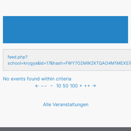
Veranstaltungen & Events
feed.php?
school=krogya&id=17&hash=FWY7O2MWZKTQAO4M1MEXS
No events found within criteria
←
−−
−
10
50
100
+
++
→
Alle Veranstaltungen