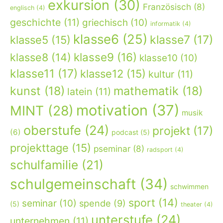
exkursion
(30)
Französisch
(8)
englisch
(4)
geschichte
(11)
griechisch
(10)
informatik
(4)
klasse6
(25)
klasse7
(17)
klasse5
(15)
klasse9
(16)
klasse8
(14)
klasse10
(10)
klasse11
(17)
klasse12
(15)
kultur
(11)
kunst
(18)
mathematik
(18)
latein
(11)
motivation
(37)
MINT
(28)
musik
oberstufe
(24)
projekt
(17)
(6)
podcast
(5)
projekttage
(15)
pseminar
(8)
radsport
(4)
schulfamilie
(21)
schulgemeinschaft
(34)
schwimmen
sport
(14)
seminar
(10)
spende
(9)
(5)
theater
(4)
unterstufe
(24)
unternehmen
(11)