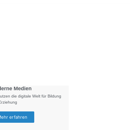
Foto: KGA CC BY NC
erne Medien
utzen die digitale Welt für Bildung
Erziehung
ehr erfahren