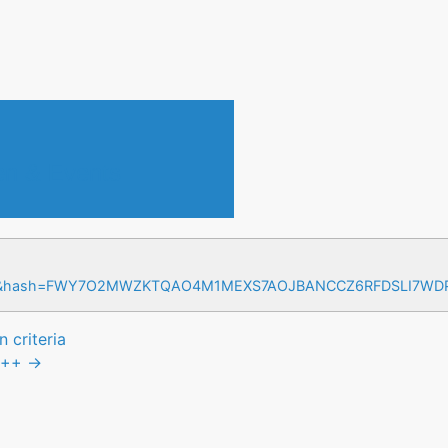
en & Events
=17&hash=FWY7O2MWZKTQAO4M1MEXS7AOJBANCCZ6RFDSLI7W
 criteria
++
→