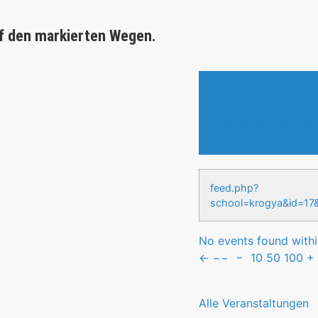
f den markierten Wegen.
Veranstaltung
feed.php?
school=krogya&id
No events found within
←
−−
−
10
50
100
+
Alle Veranstaltungen