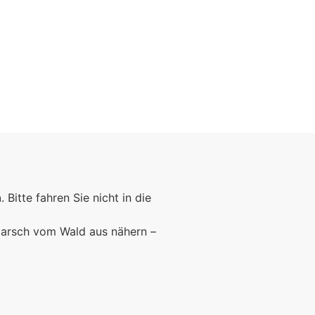
Foto: Fotostudio Rickert
n
. Bitte fahren Sie nicht in die
marsch vom Wald aus nähern –
Foto: PreC