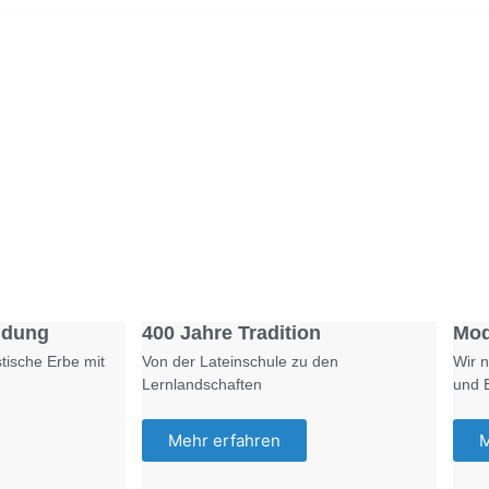
Foto: SchM
Foto: KGA CC BY NC
ldung
400 Jahre Tradition
Mod
tische Erbe mit
Von der Lateinschule zu den
Wir n
Lernlandschaften
und 
Mehr erfahren
M