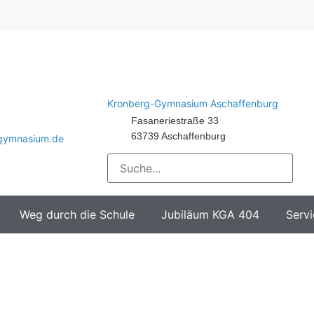
Kronberg-Gymnasium Aschaffenburg
Fasaneriestraße 33
63739 Aschaffenburg
-gymnasium.de
Weg durch die Schule
Jubiläum KGA 404
Servi