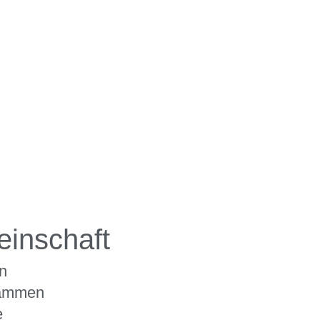
inschaft
n
sammen
e