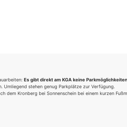
chaften
auarbeiten:
r offene
Es gibt direkt am KGA keine Parkmöglichkeite
un. Umliegend stehen genug Parkplätze zur Verfügung.
 Das schafft
 sich dem Kronberg bei Sonnenschein bei einem kurzen Fuß
hulalltag.