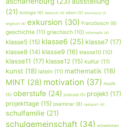
aschaffenburg
(23)
ausstellung
(21)
biologie
(6)
eltern
(5)
deutsch
(4)
elternbeirat
(3)
exkursion
(30)
Französisch
(8)
englisch
(4)
geschichte
(11)
griechisch
(10)
informatik
(4)
klasse6
(25)
klasse7
(17)
klasse5
(15)
klasse9
(16)
klasse8
(14)
klasse10
(10)
klasse11
(17)
klasse12
(15)
kultur
(11)
kunst
(18)
mathematik
(18)
latein
(11)
motivation
(37)
MINT
(28)
musik
oberstufe
(24)
projekt
(17)
(6)
podcast
(5)
projekttage
(15)
pseminar
(8)
radsport
(4)
schulfamilie
(21)
schulgemeinschaft
(34)
schwimmen