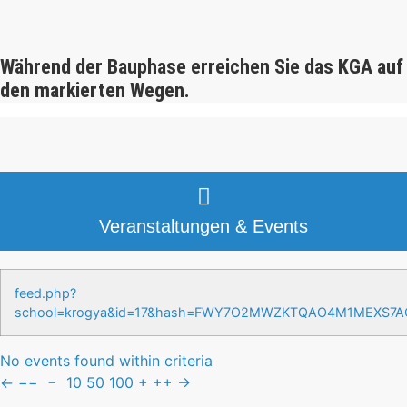
Während der Bauphase erreichen Sie das KGA auf
den markierten Wegen.
Veranstaltungen & Events
feed.php?
school=krogya&id=17&hash=FWY7O2MWZKTQAO4M1MEXS7
No events found within criteria
←
−−
−
10
50
100
+
++
→