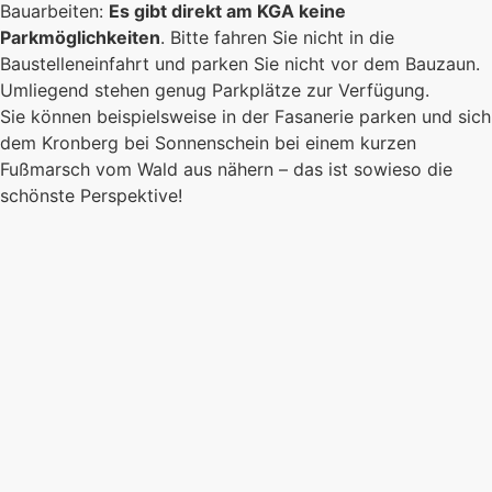
Es kommt auf jeden Einzelnen an, zusammen
Bauarbeiten:
Es gibt direkt am KGA keine
sind wir eine starke Gemeinschaft.
Parkmöglichkeiten
. Bitte fahren Sie nicht in die
Baustelleneinfahrt und parken Sie nicht vor dem Bauzaun.
Mehr erfahren
Umliegend stehen genug Parkplätze zur Verfügung.
Foto: KGA CC BY NC
Sie können beispielsweise in der Fasanerie parken und sich
dem Kronberg bei Sonnenschein bei einem kurzen
Fußmarsch vom Wald aus nähern – das ist sowieso die
schönste Perspektive!