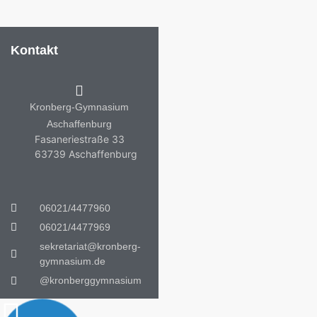
Kontakt
Kronberg-Gymnasium
Aschaffenburg
Fasaneriestraße 33
63739 Aschaffenburg
06021/4477960
06021/4477969
sekretariat@kronberg-
gymnasium.de
@kronberggymnasium