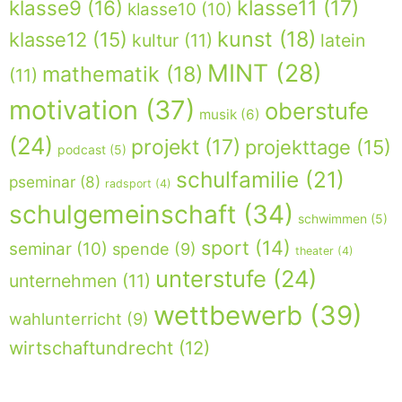
klasse9
(16)
klasse11
(17)
klasse10
(10)
kunst
(18)
klasse12
(15)
kultur
(11)
latein
MINT
(28)
mathematik
(18)
(11)
motivation
(37)
oberstufe
musik
(6)
(24)
projekt
(17)
projekttage
(15)
podcast
(5)
schulfamilie
(21)
pseminar
(8)
radsport
(4)
schulgemeinschaft
(34)
schwimmen
(5)
sport
(14)
seminar
(10)
spende
(9)
theater
(4)
unterstufe
(24)
unternehmen
(11)
wettbewerb
(39)
wahlunterricht
(9)
wirtschaftundrecht
(12)