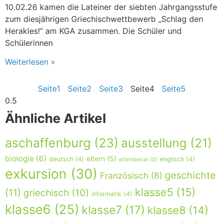
10.02.26 kamen die Lateiner der siebten Jahrgangsstufe
zum diesjährigen Griechischwettbewerb „Schlag den
Herakles!“ am KGA zusammen. Die Schüler und
Schülerinnen
Weiterlesen »
Seite
1
Seite
2
Seite
3
Seite
4
Seite
5
Ähnliche Artikel
aschaffenburg
(23)
ausstellung
(21)
biologie
(6)
eltern
(5)
deutsch
(4)
englisch
(4)
elternbeirat
(3)
exkursion
(30)
geschichte
Französisch
(8)
klasse5
(15)
(11)
griechisch
(10)
informatik
(4)
klasse6
(25)
klasse7
(17)
klasse8
(14)