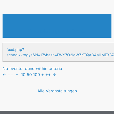
Veranstaltungen & Events
feed.php?
school=krogya&id=17&hash=FWY7O2MWZKTQAO4M1MEXS
No events found within criteria
←
−−
−
10
50
100
+
++
→
Alle Veranstaltungen