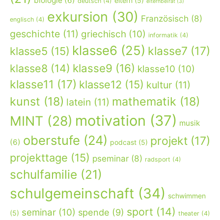
biologie
(6)
eltern
(5)
deutsch
(4)
elternbeirat
(3)
exkursion
(30)
Französisch
(8)
englisch
(4)
geschichte
(11)
griechisch
(10)
informatik
(4)
klasse6
(25)
klasse7
(17)
klasse5
(15)
klasse9
(16)
klasse8
(14)
klasse10
(10)
klasse11
(17)
klasse12
(15)
kultur
(11)
kunst
(18)
mathematik
(18)
latein
(11)
motivation
(37)
MINT
(28)
musik
oberstufe
(24)
projekt
(17)
(6)
podcast
(5)
projekttage
(15)
pseminar
(8)
radsport
(4)
schulfamilie
(21)
schulgemeinschaft
(34)
schwimmen
sport
(14)
seminar
(10)
spende
(9)
(5)
theater
(4)