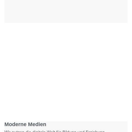
Foto: KGA CC BY NC
Moderne Medien
Wir nutzen die digitale Welt für Bildung und Erziehung