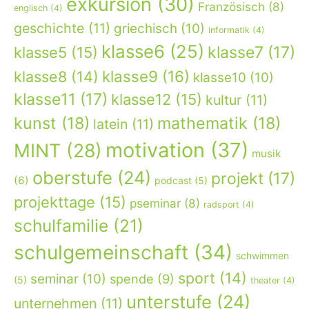
exkursion
(30)
Französisch
(8)
englisch
(4)
geschichte
(11)
griechisch
(10)
informatik
(4)
klasse6
(25)
klasse7
(17)
klasse5
(15)
klasse9
(16)
klasse8
(14)
klasse10
(10)
klasse11
(17)
klasse12
(15)
kultur
(11)
kunst
(18)
mathematik
(18)
latein
(11)
motivation
(37)
MINT
(28)
musik
oberstufe
(24)
projekt
(17)
(6)
podcast
(5)
projekttage
(15)
pseminar
(8)
radsport
(4)
schulfamilie
(21)
schulgemeinschaft
(34)
schwimmen
sport
(14)
seminar
(10)
spende
(9)
(5)
theater
(4)
unterstufe
(24)
unternehmen
(11)