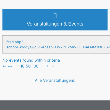
Veranstaltungen & Events
feed.php?
school=krogya&id=17&hash=FWY7O2MWZKTQAO4M1MEXS
No events found within criteria
←
−−
−
10
50
100
+
++
→
Alle Veranstaltungen