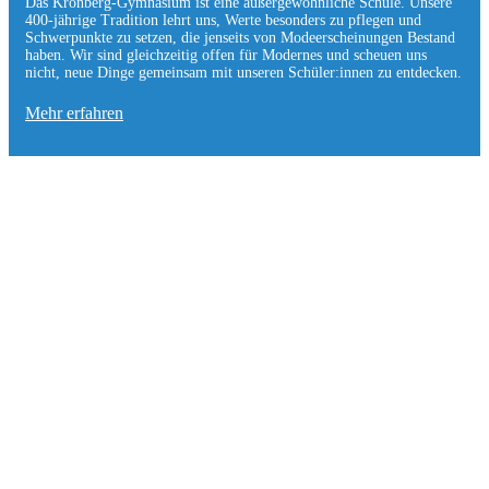
Das Kronberg-Gymnasium ist eine außergewöhnliche Schule. Unsere
400-jährige Tradition lehrt uns, Werte besonders zu pflegen und
Schwerpunkte zu setzen, die jen­seits von Modeerscheinungen Be­stand
haben. Wir sind gleichzeitig offen für Modernes und scheuen uns
nicht, neue Dinge gemeinsam mit unseren Schüler:innen zu entde­cken.
Mehr erfahren