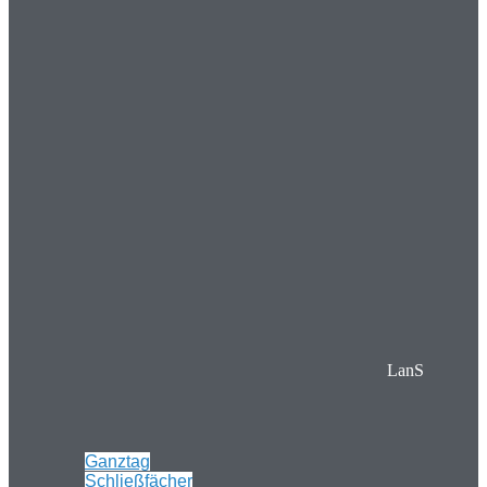
LanS
Ganztag
Schließfächer