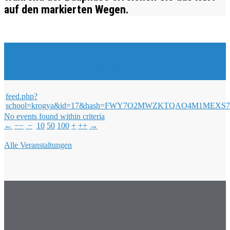
auf den markierten Wegen.
Veranstaltungen & Events
feed.php?
school=krogya&id=17&hash=FWY7O2MWZKTQAO4M1ME
No events found within criteria
←
−−
−
10
50
100
+
++
→
Alle Veranstaltungen