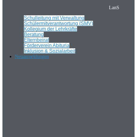
LanS
Schulleitung mit Verwaltung
Schülermitverantwortung (SMV)
Kollegium der Lehrkräfte
Beratung
Elternbeirat
Förderverein Abituria
Inklusion & Sozialarbeit
Neuanmeldungen