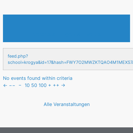
Veranstaltungen & Events
feed.php?
school=krogya&id=17&hash=FWY7O2MWZKTQAO4M1MEXS
No events found within criteria
←
−−
−
10
50
100
+
++
→
Alle Veranstaltungen