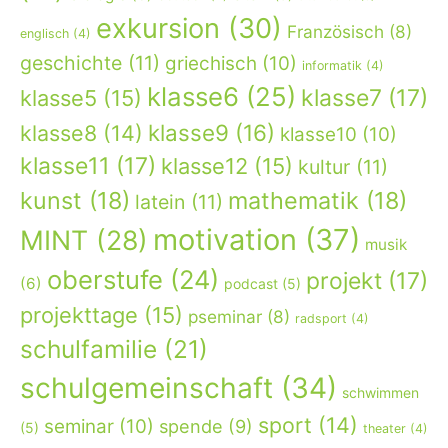
exkursion
(30)
Französisch
(8)
englisch
(4)
geschichte
(11)
griechisch
(10)
informatik
(4)
klasse6
(25)
klasse7
(17)
klasse5
(15)
klasse9
(16)
klasse8
(14)
klasse10
(10)
klasse11
(17)
klasse12
(15)
kultur
(11)
kunst
(18)
mathematik
(18)
latein
(11)
motivation
(37)
MINT
(28)
musik
oberstufe
(24)
projekt
(17)
(6)
podcast
(5)
projekttage
(15)
pseminar
(8)
radsport
(4)
schulfamilie
(21)
schulgemeinschaft
(34)
schwimmen
sport
(14)
seminar
(10)
spende
(9)
(5)
theater
(4)