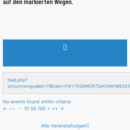
auf den markierten Wegen.
Veranstaltungen & Events
feed.php?
school=krogya&id=17&hash=FWY7O2MWZKTQAO4M1MEXS
No events found within criteria
←
−−
−
10
50
100
+
++
→
Alle Veranstaltungen