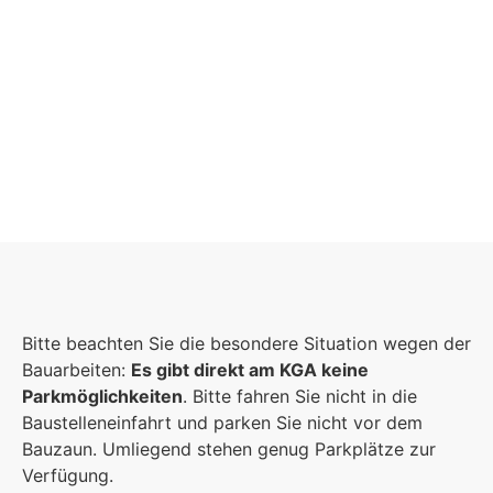
Schulgemeinschaft
Es kommt auf jeden Einzelnen an, zusammen
Bitte beachten Sie die besondere Situation wegen der
sind wir eine starke Gemeinschaft.
Bauarbeiten:
Es gibt direkt am KGA keine
Parkmöglichkeiten
. Bitte fahren Sie nicht in die
Mehr erfahren
Baustelleneinfahrt und parken Sie nicht vor dem
Bauzaun. Umliegend stehen genug Parkplätze zur
Foto: KGA CC BY NC
Verfügung.