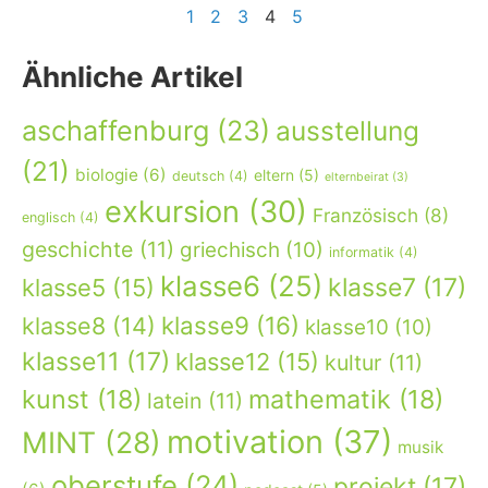
1
2
3
4
5
Ähnliche Artikel
aschaffenburg
(23)
ausstellung
(21)
biologie
(6)
eltern
(5)
deutsch
(4)
elternbeirat
(3)
exkursion
(30)
Französisch
(8)
englisch
(4)
geschichte
(11)
griechisch
(10)
informatik
(4)
klasse6
(25)
klasse7
(17)
klasse5
(15)
klasse9
(16)
klasse8
(14)
klasse10
(10)
klasse11
(17)
klasse12
(15)
kultur
(11)
kunst
(18)
mathematik
(18)
latein
(11)
motivation
(37)
MINT
(28)
musik
oberstufe
(24)
projekt
(17)