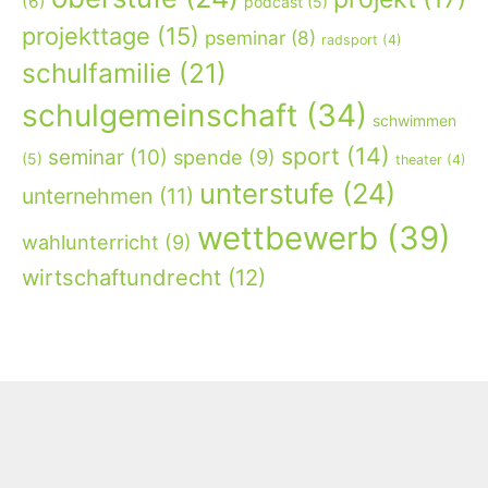
(6)
podcast
(5)
projekttage
(15)
pseminar
(8)
radsport
(4)
schulfamilie
(21)
schulgemeinschaft
(34)
schwimmen
sport
(14)
seminar
(10)
spende
(9)
(5)
theater
(4)
unterstufe
(24)
unternehmen
(11)
wettbewerb
(39)
wahlunterricht
(9)
wirtschaftundrecht
(12)