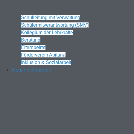
Schulleitung mit Verwaltung
Schülermitverantwortung (SMV)
Kollegium der Lehrkräfte
Beratung
Elternbeirat
Förderverein Abituria
Inklusion & Sozialarbeit
Neuanmeldungen