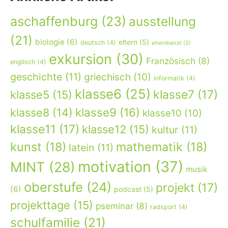
aschaffenburg
(23)
ausstellung
(21)
biologie
(6)
eltern
(5)
deutsch
(4)
elternbeirat
(3)
exkursion
(30)
Französisch
(8)
englisch
(4)
geschichte
(11)
griechisch
(10)
informatik
(4)
klasse6
(25)
klasse7
(17)
klasse5
(15)
klasse9
(16)
klasse8
(14)
klasse10
(10)
klasse11
(17)
klasse12
(15)
kultur
(11)
kunst
(18)
mathematik
(18)
latein
(11)
motivation
(37)
MINT
(28)
musik
oberstufe
(24)
projekt
(17)
(6)
podcast
(5)
projekttage
(15)
pseminar
(8)
radsport
(4)
schulfamilie
(21)