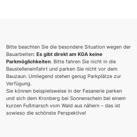
Foto: Fotostudio Rickert
Foto: KGA CC BY NC
Foto: PreC
Bitte beachten Sie die besondere Situation wegen der
Bauarbeiten:
Es gibt direkt am KGA keine
Parkmöglichkeiten
. Bitte fahren Sie nicht in die
Baustelleneinfahrt und parken Sie nicht vor dem
Bauzaun. Umliegend stehen genug Parkplätze zur
Verfügung.
Sie können beispielsweise in der Fasanerie parken
und sich dem Kronberg bei Sonnenschein bei einem
kurzen Fußmarsch vom Wald aus nähern – das ist
sowieso die schönste Perspektive!