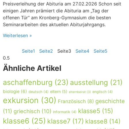
Preisverleihung der Abituria am 27.02.2026 Schon seit
einigen Jahren prämiert die Abituria am „Tag der
offenen Tür“ am Kronberg-Gymnasium die besten
Seminararbeiten des aktuellen Abiturjahrgangs.
Weiterlesen »
Seite
1
Seite
2
Seite
3
Seite
4
Seite
5
Ähnliche Artikel
aschaffenburg
(23)
ausstellung
(21)
biologie
(6)
eltern
(5)
deutsch
(4)
englisch
(4)
elternbeirat
(3)
exkursion
(30)
geschichte
Französisch
(8)
klasse5
(15)
(11)
griechisch
(10)
informatik
(4)
klasse6
(25)
klasse7
(17)
klasse8
(14)