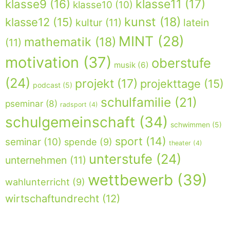
klasse9
(16)
klasse11
(17)
klasse10
(10)
kunst
(18)
klasse12
(15)
kultur
(11)
latein
MINT
(28)
mathematik
(18)
(11)
motivation
(37)
oberstufe
musik
(6)
(24)
projekt
(17)
projekttage
(15)
podcast
(5)
schulfamilie
(21)
pseminar
(8)
radsport
(4)
schulgemeinschaft
(34)
schwimmen
(5)
sport
(14)
seminar
(10)
spende
(9)
theater
(4)
unterstufe
(24)
unternehmen
(11)
wettbewerb
(39)
wahlunterricht
(9)
wirtschaftundrecht
(12)