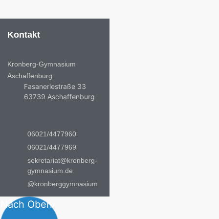
Kontakt
Kronberg-Gymnasium
Aschaffenburg
Fasaneriestraße 33
63739 Aschaffenburg
06021/4477960
06021/4477969
sekretariat@kronberg-
gymnasium.de
@kronberggymnasium
Nach Oben