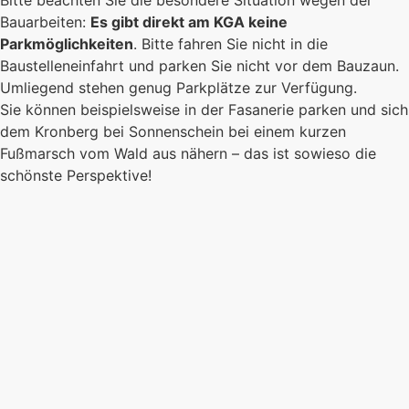
Es kommt auf jeden Einzelnen an, zusammen
Bauarbeiten:
Es gibt direkt am KGA keine
sind wir eine starke Gemeinschaft.
Parkmöglichkeiten
. Bitte fahren Sie nicht in die
Baustelleneinfahrt und parken Sie nicht vor dem Bauzaun.
Mehr erfahren
Umliegend stehen genug Parkplätze zur Verfügung.
Foto: KGA CC BY NC
Sie können beispielsweise in der Fasanerie parken und sich
dem Kronberg bei Sonnenschein bei einem kurzen
Fußmarsch vom Wald aus nähern – das ist sowieso die
schönste Perspektive!