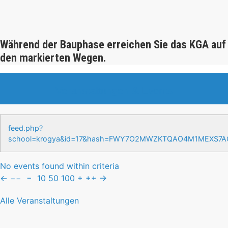
Während der Bauphase erreichen Sie das KGA auf
den markierten Wegen.
Veranstaltungen & Events
feed.php?
school=krogya&id=17&hash=FWY7O2MWZKTQAO4M1MEXS7
No events found within criteria
←
−−
−
10
50
100
+
++
→
Alle Veranstaltungen