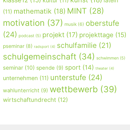
kultur
(11)
latein
MINT
(28)
mathematik
(18)
(11)
motivation
(37)
oberstufe
musik
(6)
(24)
projekt
(17)
projekttage
(15)
podcast
(5)
schulfamilie
(21)
pseminar
(8)
radsport
(4)
schulgemeinschaft
(34)
schwimmen
(5)
sport
(14)
seminar
(10)
spende
(9)
theater
(4)
unterstufe
(24)
unternehmen
(11)
wettbewerb
(39)
wahlunterricht
(9)
wirtschaftundrecht
(12)