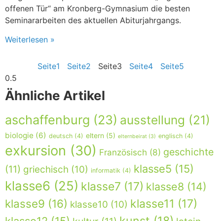
offenen Tür“ am Kronberg-Gymnasium die besten
Seminararbeiten des aktuellen Abiturjahrgangs.
Weiterlesen »
Seite
1
Seite
2
Seite
3
Seite
4
Seite
5
Ähnliche Artikel
aschaffenburg
(23)
ausstellung
(21)
biologie
(6)
eltern
(5)
deutsch
(4)
englisch
(4)
elternbeirat
(3)
exkursion
(30)
geschichte
Französisch
(8)
klasse5
(15)
(11)
griechisch
(10)
informatik
(4)
klasse6
(25)
klasse7
(17)
klasse8
(14)
klasse9
(16)
klasse11
(17)
klasse10
(10)
kunst
(18)
klasse12
(15)