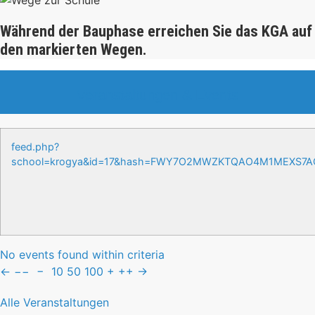
Während der Bauphase erreichen Sie das KGA auf
den markierten Wegen.
Veranstaltungen & Events
feed.php?
school=krogya&id=17&hash=FWY7O2MWZKTQAO4M1MEXS7
No events found within criteria
←
−−
−
10
50
100
+
++
→
Alle Veranstaltungen