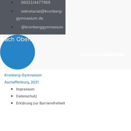
06021/4477969
sekretariat@kronberg-
gymnasium.de
@kronberggymnasium
Nach Oben
Foto: Fotostudio Rickert
Foto: KGA CC BY NC
Foto: PreC
Kronberg-Gymnasium
Aschaffenburg, 2021
Impressum
Datenschutz
Erklärung zur Barrierefreiheit