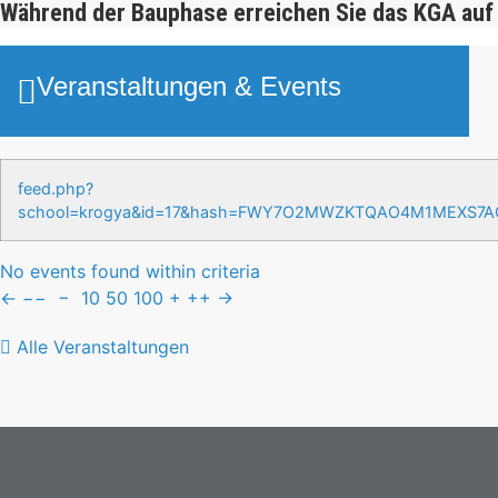
Während der Bauphase erreichen Sie das KGA auf
Veranstaltungen & Events
feed.php?
school=krogya&id=17&hash=FWY7O2MWZKTQAO4M1MEXS7
No events found within criteria
←
−−
−
10
50
100
+
++
→
Alle Veranstaltungen