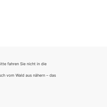
Foto: KGA CC BY NC
Bitte fahren Sie nicht in die
rsch vom Wald aus nähern – das