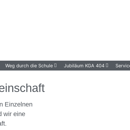
Weg durch die Schule
Jubiläum KGA 404
Servic
inschaft
n Einzelnen
 wir eine
ft.