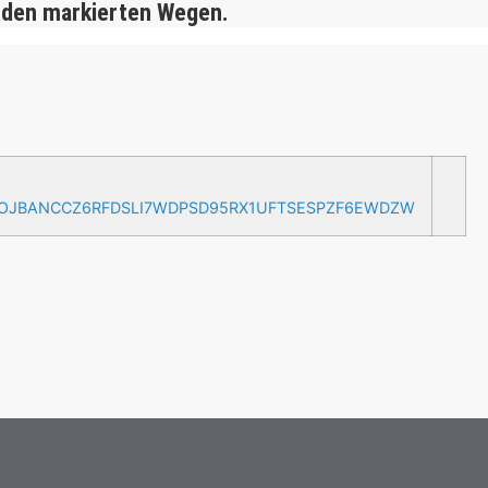
 den markierten Wegen.
AOJBANCCZ6RFDSLI7WDPSD95RX1UFTSESPZF6EWDZW