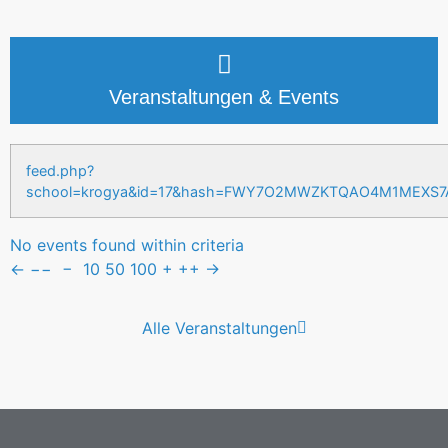
Veranstaltungen & Events
feed.php?
school=krogya&id=17&hash=FWY7O2MWZKTQAO4M1MEXS
No events found within criteria
←
−−
−
10
50
100
+
++
→
Alle Veranstaltungen