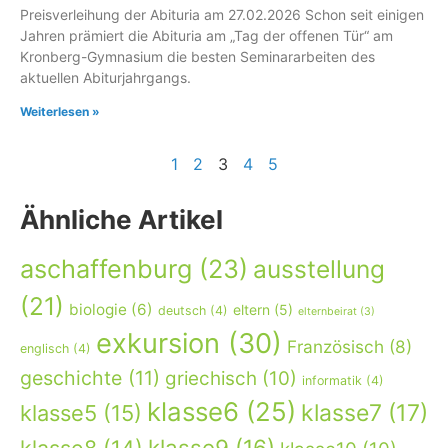
Preisverleihung der Abituria am 27.02.2026 Schon seit einigen
Jahren prämiert die Abituria am „Tag der offenen Tür“ am
Kronberg-Gymnasium die besten Seminararbeiten des
aktuellen Abiturjahrgangs.
Weiterlesen »
1
2
3
4
5
Ähnliche Artikel
aschaffenburg
(23)
ausstellung
(21)
biologie
(6)
eltern
(5)
deutsch
(4)
elternbeirat
(3)
exkursion
(30)
Französisch
(8)
englisch
(4)
geschichte
(11)
griechisch
(10)
informatik
(4)
klasse6
(25)
klasse7
(17)
klasse5
(15)
klasse9
(16)
klasse8
(14)