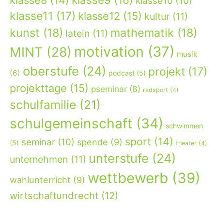
klasse10
(10)
klasse11
(17)
klasse12
(15)
kultur
(11)
kunst
(18)
mathematik
(18)
latein
(11)
motivation
(37)
MINT
(28)
musik
oberstufe
(24)
projekt
(17)
(6)
podcast
(5)
projekttage
(15)
pseminar
(8)
radsport
(4)
schulfamilie
(21)
schulgemeinschaft
(34)
schwimmen
sport
(14)
seminar
(10)
spende
(9)
(5)
theater
(4)
unterstufe
(24)
unternehmen
(11)
wettbewerb
(39)
wahlunterricht
(9)
wirtschaftundrecht
(12)