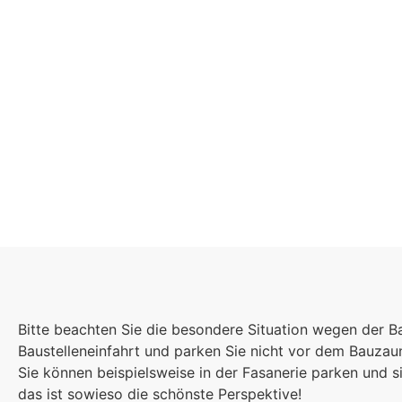
Schulgemeinsch
Es kommt auf jede
Bitte beachten Sie die besondere Situation wegen der B
Einzelnen an, zu
Baustelleneinfahrt und parken Sie nicht vor dem Bauza
sind wir eine stark
Sie können beispielsweise in der Fasanerie parken und
das ist sowieso die schönste Perspektive!
Gemeinschaft.