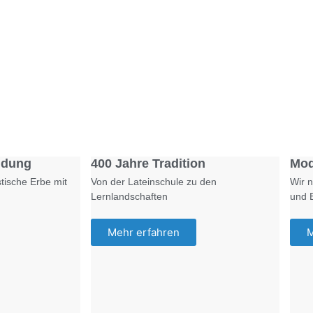
Foto: SchM
Foto: KGA CC BY NC
ldung
400 Jahre Tradition
Mod
tische Erbe mit
Von der Lateinschule zu den
Wir n
Lernlandschaften
und 
Mehr erfahren
M