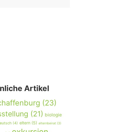
nliche Artikel
chaffenburg
(23)
stellung
(21)
biologie
eltern
(5)
eutsch
(4)
elternbeirat
(3)
exkursion