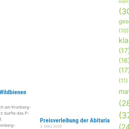
engli
(3
ges
(10)
kl
(17
(16
(17
(11)
ma
 Wildbienen
(2
uch am Kronberg-
(3
 durfte das P-
1.
Preisverleihung der Abituria
(2
ronberg-
3. März 2026