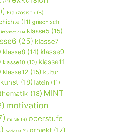
sch
(4)
0)
Französisch
(8)
chichte
(11)
griechisch
klasse5
(15)
informatik
(4)
asse6
(25)
klasse7
)
klasse9
klasse8
(14)
)
klasse11
klasse10
(10)
)
klasse12
(15)
kultur
kunst
(18)
latein
(11)
MINT
thematik
(18)
motivation
8)
7)
oberstufe
musik
(6)
4)
projekt
(17)
podcast
(5)