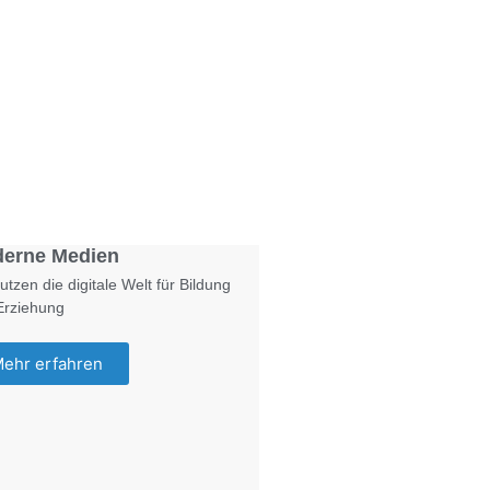
Foto: KGA CC BY NC
erne Medien
utzen die digitale Welt für Bildung
Erziehung
ehr erfahren