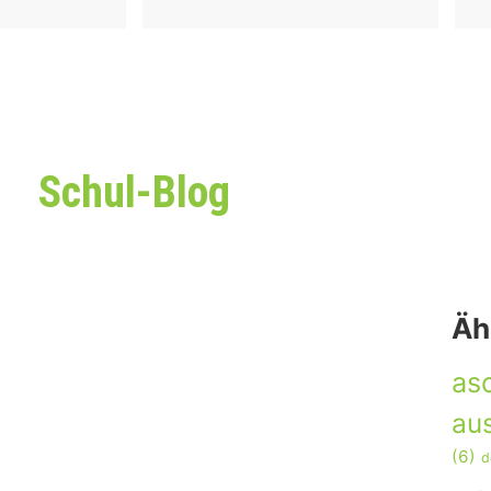
Schul-Blog
Äh
as
aus
(6)
d