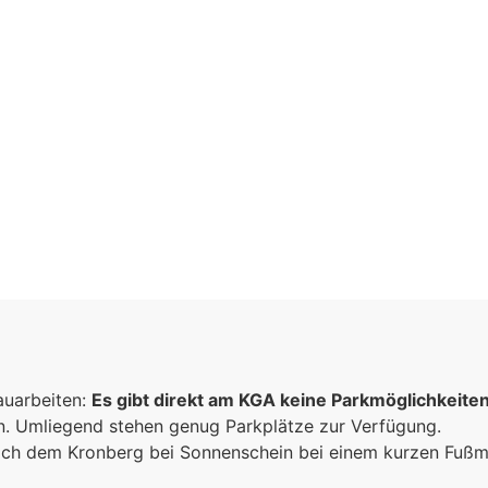
aft
n
auarbeiten:
Es gibt direkt am KGA keine Parkmöglichkeite
sammen
un. Umliegend stehen genug Parkplätze zur Verfügung.
e
 sich dem Kronberg bei Sonnenschein bei einem kurzen Fuß