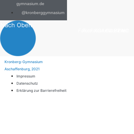
gymnasium.de
@kronberggymnasium
Nach Oben
Foto: Fotostudio Rickert
Foto: KGA CC BY NC
Foto: PreC
Kronberg-Gymnasium
Aschaffenburg, 2021
Impressum
Datenschutz
Erklärung zur Barrierefreiheit