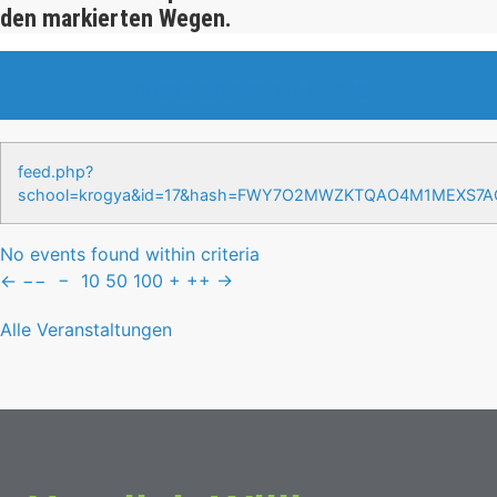
den markierten Wegen.
Veranstaltungen & Events
feed.php?
school=krogya&id=17&hash=FWY7O2MWZKTQAO4M1MEXS7
No events found within criteria
←
−−
−
10
50
100
+
++
→
Alle Veranstaltungen