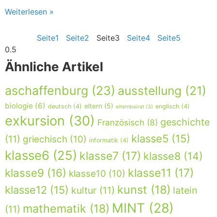
Weiterlesen »
Seite
1
Seite
2
Seite
3
Seite
4
Seite
5
Ähnliche Artikel
aschaffenburg
(23)
ausstellung
(21)
biologie
(6)
eltern
(5)
deutsch
(4)
englisch
(4)
elternbeirat
(3)
exkursion
(30)
geschichte
Französisch
(8)
klasse5
(15)
(11)
griechisch
(10)
informatik
(4)
klasse6
(25)
klasse7
(17)
klasse8
(14)
klasse9
(16)
klasse11
(17)
klasse10
(10)
kunst
(18)
klasse12
(15)
kultur
(11)
latein
MINT
(28)
mathematik
(18)
(11)