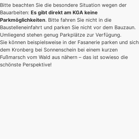
Bitte beachten Sie die besondere Situation wegen der
Es kommt auf jeden Einzelnen an, zusammen
Bauarbeiten:
Es gibt direkt am KGA keine
sind wir eine starke Gemeinschaft.
Parkmöglichkeiten
. Bitte fahren Sie nicht in die
Baustelleneinfahrt und parken Sie nicht vor dem Bauzaun.
Mehr erfahren
Umliegend stehen genug Parkplätze zur Verfügung.
Foto: KGA CC BY NC
Sie können beispielsweise in der Fasanerie parken und sich
dem Kronberg bei Sonnenschein bei einem kurzen
Fußmarsch vom Wald aus nähern – das ist sowieso die
schönste Perspektive!