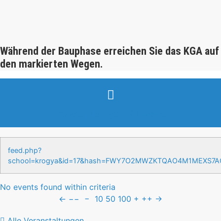
Während der Bauphase erreichen Sie das KGA auf
den markierten Wegen.
Veranstaltungen & Events
feed.php?
school=krogya&id=17&hash=FWY7O2MWZKTQAO4M1MEXS7
No events found within criteria
←
−−
−
10
50
100
+
++
→
Alle Veranstaltungen