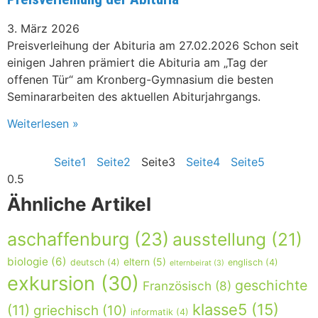
3. März 2026
Preisverleihung der Abituria am 27.02.2026 Schon seit
einigen Jahren prämiert die Abituria am „Tag der
offenen Tür“ am Kronberg-Gymnasium die besten
Seminararbeiten des aktuellen Abiturjahrgangs.
Weiterlesen »
Seite
1
Seite
2
Seite
3
Seite
4
Seite
5
Ähnliche Artikel
aschaffenburg
(23)
ausstellung
(21)
biologie
(6)
eltern
(5)
deutsch
(4)
englisch
(4)
elternbeirat
(3)
exkursion
(30)
geschichte
Französisch
(8)
klasse5
(15)
(11)
griechisch
(10)
informatik
(4)