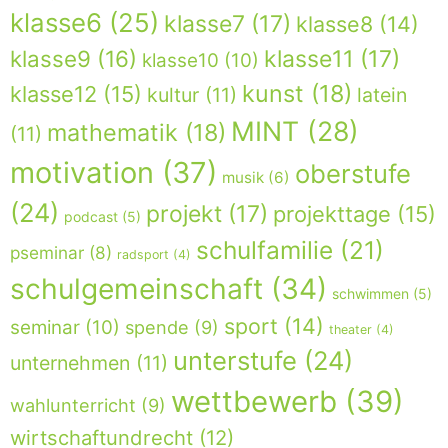
klasse6
(25)
klasse7
(17)
klasse8
(14)
klasse9
(16)
klasse11
(17)
klasse10
(10)
kunst
(18)
klasse12
(15)
kultur
(11)
latein
MINT
(28)
mathematik
(18)
(11)
motivation
(37)
oberstufe
musik
(6)
(24)
projekt
(17)
projekttage
(15)
podcast
(5)
schulfamilie
(21)
pseminar
(8)
radsport
(4)
schulgemeinschaft
(34)
schwimmen
(5)
sport
(14)
seminar
(10)
spende
(9)
theater
(4)
unterstufe
(24)
unternehmen
(11)
wettbewerb
(39)
wahlunterricht
(9)
wirtschaftundrecht
(12)