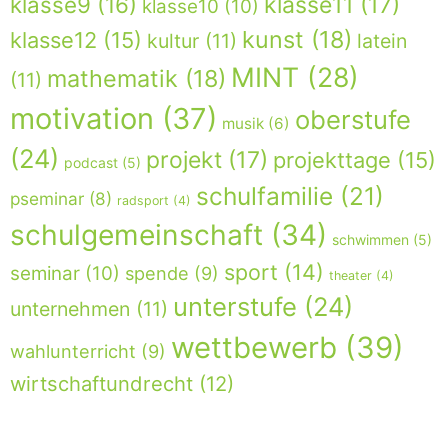
klasse9
(16)
klasse11
(17)
klasse10
(10)
kunst
(18)
klasse12
(15)
kultur
(11)
latein
MINT
(28)
mathematik
(18)
(11)
motivation
(37)
oberstufe
musik
(6)
(24)
projekt
(17)
projekttage
(15)
podcast
(5)
schulfamilie
(21)
pseminar
(8)
radsport
(4)
schulgemeinschaft
(34)
schwimmen
(5)
sport
(14)
seminar
(10)
spende
(9)
theater
(4)
unterstufe
(24)
unternehmen
(11)
wettbewerb
(39)
wahlunterricht
(9)
wirtschaftundrecht
(12)