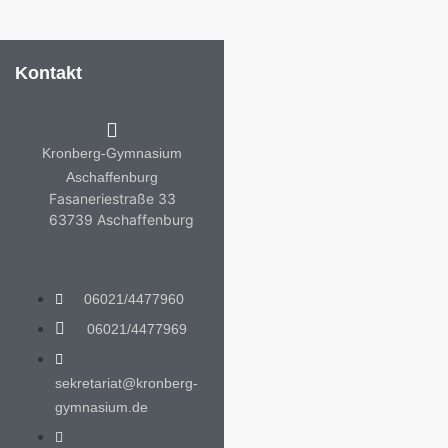
Kontakt
Kronberg-Gymnasium
Aschaffenburg
Fasaneriestraße 33
63739 Aschaffenburg
06021/4477960
06021/4477969
sekretariat@kronberg-
gymnasium.de