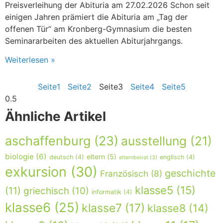
Preisverleihung der Abituria am 27.02.2026 Schon seit
einigen Jahren prämiert die Abituria am „Tag der
offenen Tür“ am Kronberg-Gymnasium die besten
Seminararbeiten des aktuellen Abiturjahrgangs.
Weiterlesen »
Seite
1
Seite
2
Seite
3
Seite
4
Seite
5
Ähnliche Artikel
aschaffenburg
(23)
ausstellung
(21)
biologie
(6)
eltern
(5)
deutsch
(4)
englisch
(4)
elternbeirat
(3)
exkursion
(30)
geschichte
Französisch
(8)
klasse5
(15)
(11)
griechisch
(10)
informatik
(4)
klasse6
(25)
klasse7
(17)
klasse8
(14)