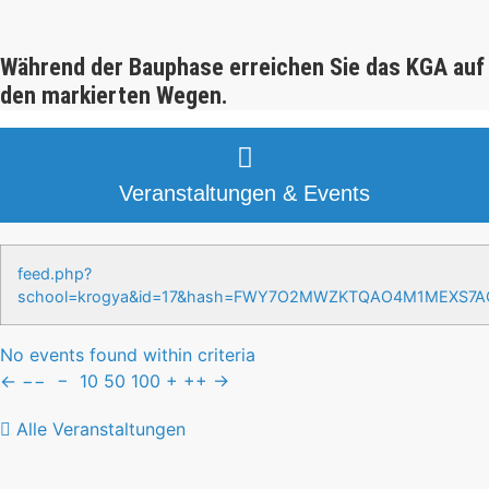
Während der Bauphase erreichen Sie das KGA auf
den markierten Wegen.
Veranstaltungen & Events
feed.php?
school=krogya&id=17&hash=FWY7O2MWZKTQAO4M1MEXS7
No events found within criteria
←
−−
−
10
50
100
+
++
→
Alle Veranstaltungen