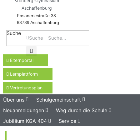
Kronberg-Gymnasium
Aschaffenburg
Fasaneriestraße 33
63739 Aschaffenburg
Suche
Suche
Elternportal
Lernplattform
Vertretungsplan
Über uns
Schulgemeinschaft
Neuanmeldungen
Weg durch die Schule
Jubiläum KGA 404
Service