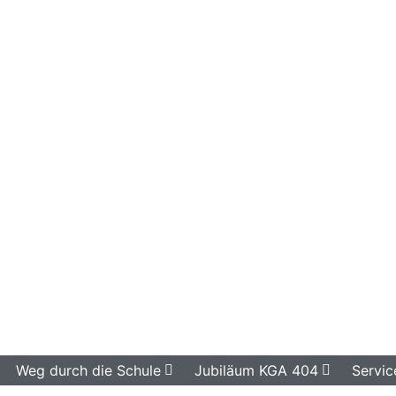
Weg durch die Schule
Jubiläum KGA 404
Servic