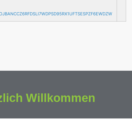
AOJBANCCZ6RFDSLI7WDPSD95RX1UFTSESPZF6EWDZW
zlich Willkommen