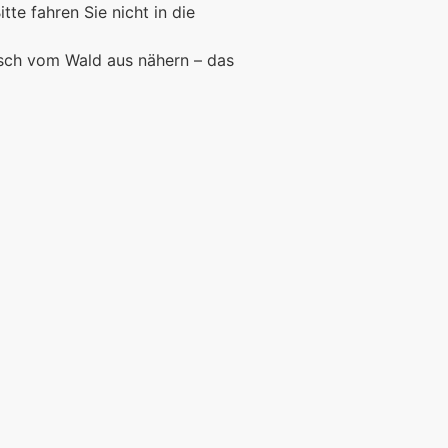
Bitte fahren Sie nicht in die
rsch vom Wald aus nähern – das
Foto: KGA CC BY NC