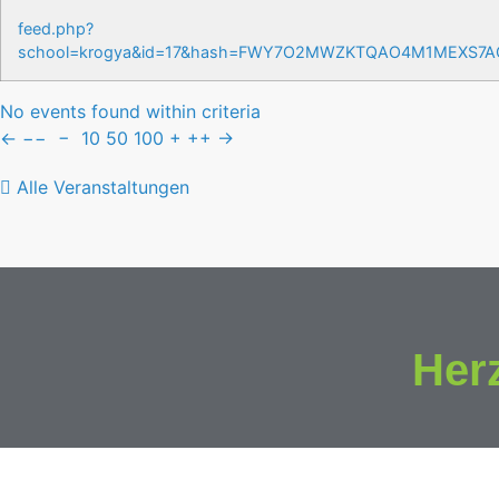
feed.php?
school=krogya&id=17&hash=FWY7O2MWZKTQAO4M1MEXS7
No events found within criteria
←
−−
−
10
50
100
+
++
→
Alle Veranstaltungen
Her