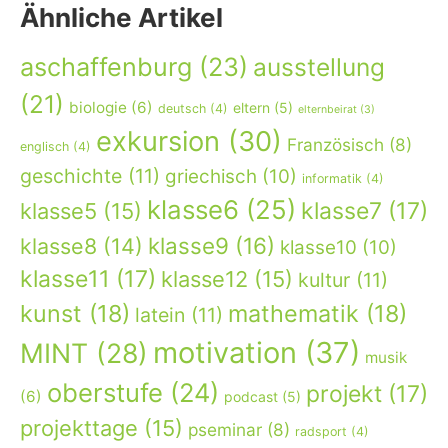
Ähnliche Artikel
aschaffenburg
(23)
ausstellung
(21)
biologie
(6)
eltern
(5)
deutsch
(4)
elternbeirat
(3)
exkursion
(30)
Französisch
(8)
englisch
(4)
geschichte
(11)
griechisch
(10)
informatik
(4)
klasse6
(25)
klasse7
(17)
klasse5
(15)
klasse9
(16)
klasse8
(14)
klasse10
(10)
klasse11
(17)
klasse12
(15)
kultur
(11)
kunst
(18)
mathematik
(18)
latein
(11)
motivation
(37)
MINT
(28)
musik
oberstufe
(24)
projekt
(17)
(6)
podcast
(5)
projekttage
(15)
pseminar
(8)
radsport
(4)