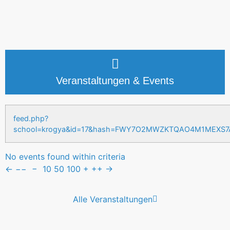
Veranstaltungen & Events
feed.php?
school=krogya&id=17&hash=FWY7O2MWZKTQAO4M1MEXS
No events found within criteria
←
−−
−
10
50
100
+
++
→
Alle Veranstaltungen