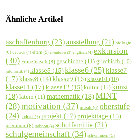
Ähnliche Artikel
aschaffenburg
(23)
ausstellung
(21)
biologie
exkursion
(6)
eltern
(5)
deutsch
(4)
englisch
(4)
elternbeirat
(3)
(30)
geschichte
(11)
griechisch
(10)
Französisch
(8)
klasse6
(25)
klasse7
klasse5
(15)
informatik
(4)
(17)
klasse9
(16)
klasse8
(14)
klasse10
(10)
kunst
klasse11
(17)
klasse12
(15)
kultur
(11)
MINT
(18)
mathematik
(18)
latein
(11)
motivation
(37)
(28)
oberstufe
musik
(6)
(24)
projekt
(17)
projekttage
(15)
podcast
(5)
schulfamilie
(21)
pseminar
(8)
radsport
(4)
schulgemeinschaft
(34)
schwimmen
(5)