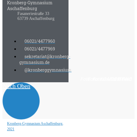
Kronberg-Gymnasium
Aschaffenburg
Fasaneriestraße 33
63739 Aschaffenburg
06021/4477960
06021/4477969
sekretariat@kronberg-
gymnasium.de
@kronberggymnasium
Foto: Fotostudio Rickert
Foto: KGA CC BY NC
Foto: PreC
Nach Oben
Kronberg-Gymnasium Aschaffenburg,
2021