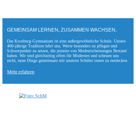
GEMEINSAM LERNEN, ZUSAMMEN WACHSEN.
Das Kronberg-Gymnasium ist eine außergewöhnliche Schule. Unsere
400-jährige Tradition lehrt uns, Werte besonders zu pflegen und
Schwerpunkte zu setzen, die jen­seits von Modeerscheinungen Be­stand
haben. Wir sind gleichzeitig offen für Modernes und scheuen uns
nicht, neue Dinge gemeinsam mit unseren Schüler:innen zu entde­cken.
Mehr erfahren