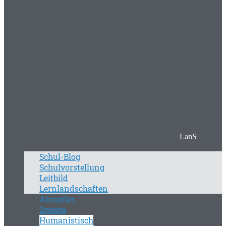
LanS
Schul-Blog
Schulvorstellung
Leitbild
Lernlandschaften
Aktuelles
Zweige
Humanistisch