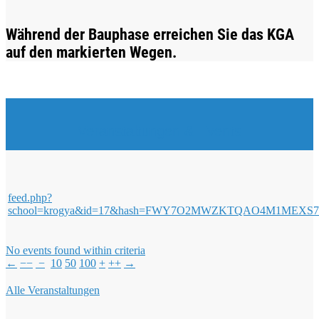
Während der Bauphase erreichen Sie das KGA
auf den markierten Wegen.
Veranstaltungen & Events
feed.php?
school=krogya&id=17&hash=FWY7O2MWZKTQAO4M1ME
No events found within criteria
←
−−
−
10
50
100
+
++
→
Alle Veranstaltungen