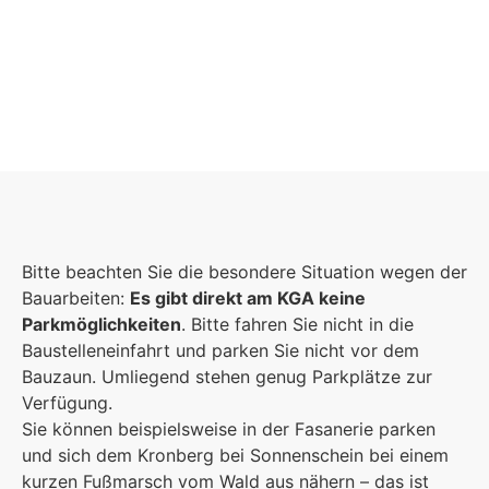
Schulgemeinschaft
Es kommt auf jeden Einzelnen an, zusammen sind 
Bitte beachten Sie die besondere Situation wegen der
eine starke Gemeinschaft.
Bauarbeiten:
Es gibt direkt am KGA keine
Parkmöglichkeiten
Mehr erfahren
. Bitte fahren Sie nicht in die
Baustelleneinfahrt und parken Sie nicht vor dem
Bauzaun. Umliegend stehen genug Parkplätze zur
Foto: KGA CC
Verfügung.
Sie können beispielsweise in der Fasanerie parken
und sich dem Kronberg bei Sonnenschein bei einem
kurzen Fußmarsch vom Wald aus nähern – das ist