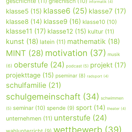
geschichte
(11)
griechisch
(10)
informatik
(4)
klasse6
(25)
klasse7
(17)
klasse5
(15)
klasse9
(16)
klasse8
(14)
klasse10
(10)
klasse11
(17)
klasse12
(15)
kultur
(11)
kunst
(18)
mathematik
(18)
latein
(11)
motivation
(37)
MINT
(28)
musik
oberstufe
(24)
projekt
(17)
(6)
podcast
(5)
projekttage
(15)
pseminar
(8)
radsport
(4)
schulfamilie
(21)
schulgemeinschaft
(34)
schwimmen
sport
(14)
seminar
(10)
spende
(9)
(5)
theater
(4)
unterstufe
(24)
unternehmen
(11)
wettbewerb
(39)
wahlunterricht
(9)