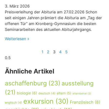
3. März 2026
Preisverleihung der Abituria am 27.02.2026 Schon
seit einigen Jahren prämiert die Abituria am „Tag der
offenen Tür“ am Kronberg-Gymnasium die besten
Seminararbeiten des aktuellen Abiturjahrgangs.
Weiterlesen »
1
2
3
4
5
Ähnliche Artikel
aschaffenburg
(23)
ausstellung
(21)
biologie
(6)
eltern
(5)
deutsch
(4)
elternbeirat
(3)
exkursion
(30)
Französisch
(8)
englisch
(4)