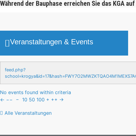
Während der Bauphase erreichen Sie das KGA auf
Veranstaltungen & Events
feed.php?
school=krogya&id=17&hash=FWY7O2MWZKTQAO4M1MEXS7
No events found within criteria
←
−−
−
10
50
100
+
++
→
Alle Veranstaltungen