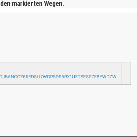
 den markierten Wegen.
AOJBANCCZ6RFDSLI7WDPSD95RX1UFTSESPZF6EWDZW