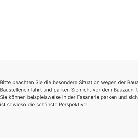
Schulgeme
Bitte beachten Sie die besondere Situation wegen der Bau
Es kommt auf jede
Baustelleneinfahrt und parken Sie nicht vor dem Bauzaun.
Sie können beispielsweise in der Fasanerie parken und s
Einzelnen an, zu
ist sowieso die schönste Perspektive!
sind wir eine stark
Gemeinschaft.
Mehr erfahren