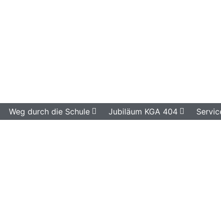
Weg durch die Schule
Jubiläum KGA 404
Servic