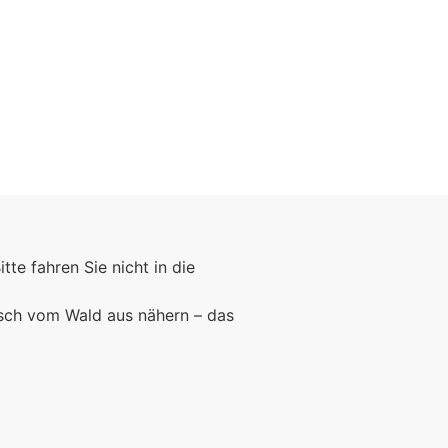
Bitte fahren Sie nicht in die
rsch vom Wald aus nähern – das
Foto: KGA CC BY NC